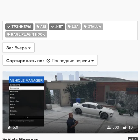
ТРЭЙНЕРЫ
ASI
.NET
LUA
GTALUA
RAGE PLUGIN HOOK
За:
Вчера
Сортировать по:
Последние версии
5.0
503
10
Vehicle Manager
v1.2