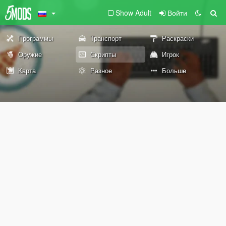
Show Adult
Войти
Программы
Транспорт
Раскраски
Оружие
Скрипты
Игрок
Карта
Разное
Больше