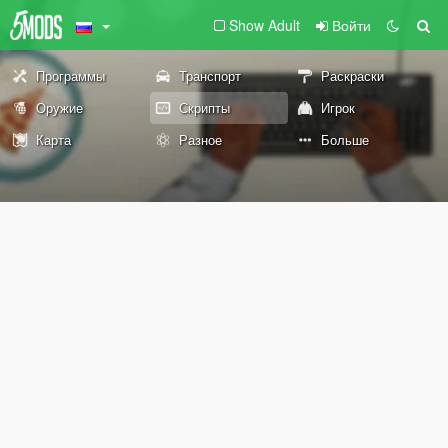
Show Adult
Войти
Программы
Транспорт
Раскраски
Оружие
Скрипты
Игрок
Карта
Разное
Больше