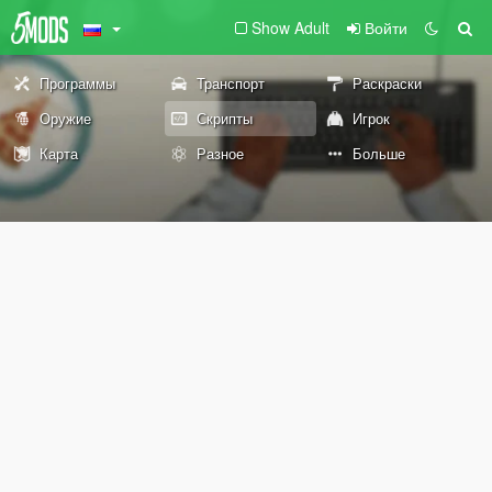
Show Adult
Войти
Программы
Транспорт
Раскраски
Оружие
Скрипты
Игрок
Карта
Разное
Больше