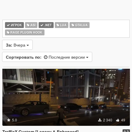
ИГРОК
ASI
.NET
LUA
GTALUA
RAGE PLUGIN HOOK
За:
Вчера
Сортировать по:
Последние версии
5.0
2 340
49
TrafficX Custom [Legacy & Enhanced]
0.2