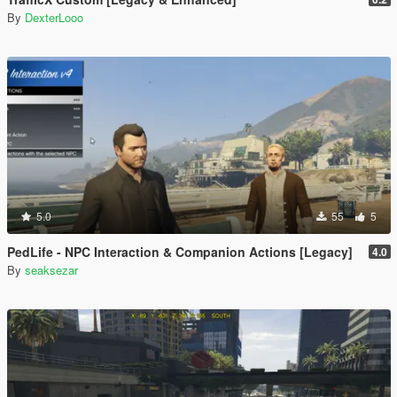
By
DexterLooo
5.0
55
5
PedLife - NPC Interaction & Companion Actions [Legacy]
4.0
By
seaksezar