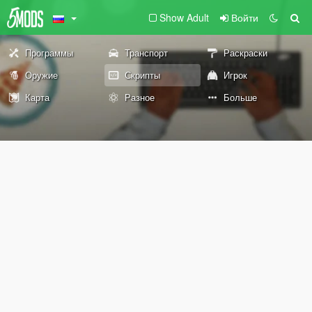
Show Adult
Войти
Программы
Транспорт
Раскраски
Оружие
Скрипты
Игрок
Карта
Разное
Больше