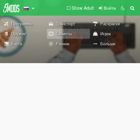
Show Adult
Войти
Программы
Транспорт
Раскраски
Оружие
Скрипты
Игрок
Карта
Разное
Больше