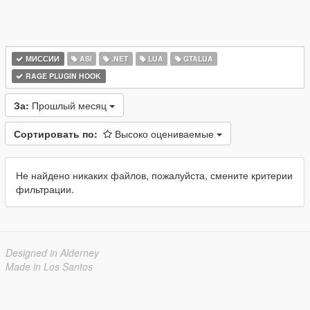
МИССИИ
ASI
.NET
LUA
GTALUA
RAGE PLUGIN HOOK
За:
Прошлый месяц
Сортировать по:
Высоко оцениваемые
Не найдено никаких файлов, пожалуйста, смените критерии
фильтрации.
Designed in Alderney
Made in Los Santos