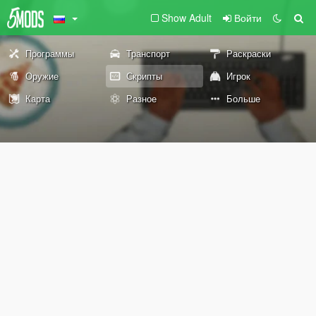
Show Adult
Войти
Программы
Транспорт
Раскраски
Оружие
Скрипты
Игрок
Карта
Разное
Больше