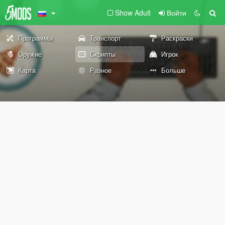
Show Adult
Войти
Программы
Транспорт
Раскраски
Оружие
Скрипты
Игрок
Карта
Разное
Больше