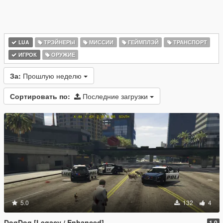
LUA
ТРЭЙНЕРЫ
МИССИИ
ГЕЙМПЛЭЙ
ТРАНСПОРТ
ИГРОК
ОРУЖИЕ
За:
Прошлую неделю
Сортировать по:
Последние загрузки
5.0
132
4
DogDog [Legacy / Enhanced]
1.0