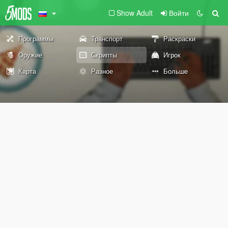
Show Adult
Войти
Программы
Транспорт
Раскраски
Оружие
Скрипты
Игрок
Карта
Разное
Больше