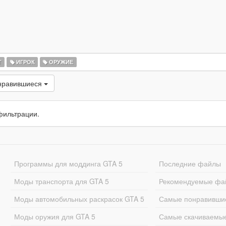
Т
ИГРОК
ОРУЖИЕ
нравившиеся
фильтрации.
Программы для моддинга GTA 5
Последние файлы
Моды транспорта для GTA 5
Рекомендуемые фа
Моды автомобильных раскрасок GTA 5
Самые понравивши
Моды оружия для GTA 5
Самые скачиваемы