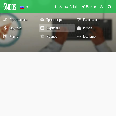
Show Adult
Войти
Программы
Транспорт
Раскраски
Оружие
Скрипты
Игрок
Карта
Разное
Больше