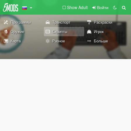
Show Adult
Войти
Программы
Транспорт
Раскраски
Оружие
Скрипты
Игрок
Карта
Разное
Больше