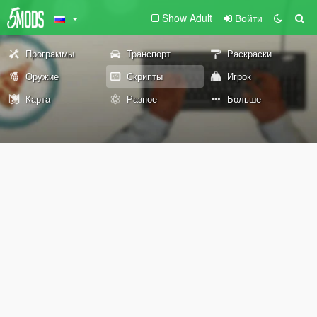
Show Adult
Войти
Программы
Транспорт
Раскраски
Оружие
Скрипты
Игрок
Карта
Разное
Больше