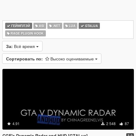
ГЕЙМПЛЭЙ
ASI
.NET
LUA
GTALUA
RAGE PLUGIN HOOK
За:
Всё время
Сортировать по:
Высоко оцениваемые
4.91
2 548
87
CGE's Dynamic Radar and HUD [GTALua]
3.0