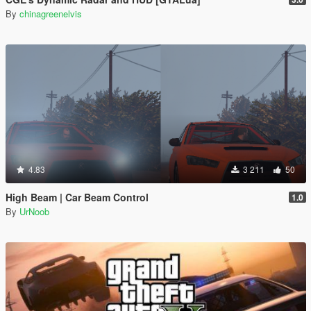
By
chinagreenelvis
4.83
3 211
50
High Beam | Car Beam Control
1.0
By
UrNoob