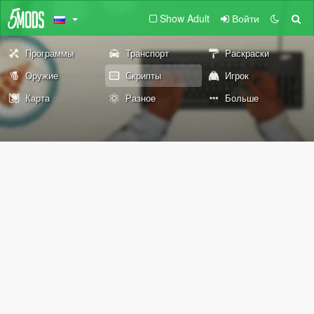
Show Adult
Войти
Программы
Транспорт
Раскраски
Оружие
Скрипты
Игрок
Карта
Разное
Больше