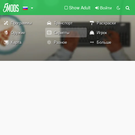
Show Adult
Войти
Программы
Транспорт
Раскраски
Оружие
Скрипты
Игрок
Карта
Разное
Больше