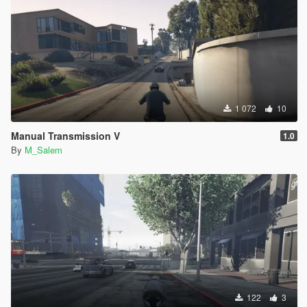
1 072
10
Manual Transmission V
1.0
By
M_Salem
122
3