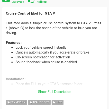
Загрузок
Лайков
Cruise Control Mod for GTA V
This mod adds a simple cruise control system to GTA V. Press
1
(above Q) to lock the speed of the vehicle or bike you are
driving.
Features:
Lock your vehicle speed instantly
Cancels automatically if you accelerate or brake
On-screen notification for activation
Sound feedback when cruise is enabled
Installation:
Place the DLL in your GTA V "scripts" folder
Run the game and press 1 while driving to activate
Show Full Description
ГЕЙМПЛЭЙ
ТРАНСПОРТ
.NET
Credits:
Developed by M_Salem