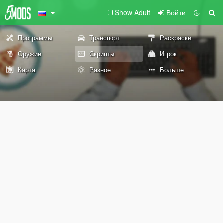
Show Adult
Войти
Программы
Транспорт
Раскраски
Оружие
Скрипты
Игрок
Карта
Разное
Больше