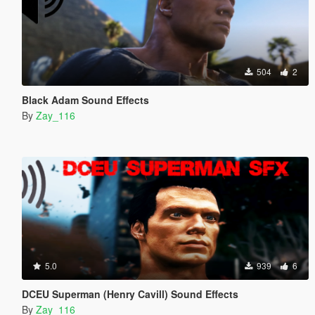
504
2
Black Adam Sound Effects
By
Zay_116
5.0
939
6
DCEU Superman (Henry Cavill) Sound Effects
By
Zay_116