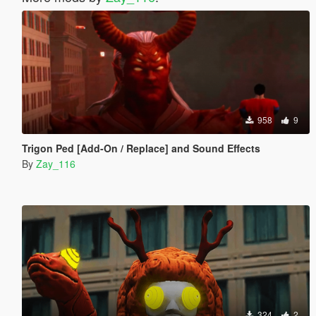
958
9
Trigon Ped [Add-On / Replace] and Sound Effects
By
Zay_116
324
2