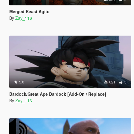
Merged Beast Agito
By
Zay_116
5.0
621
3
Bardock/Great Ape Bardock [Add-On / Replace]
By
Zay_116