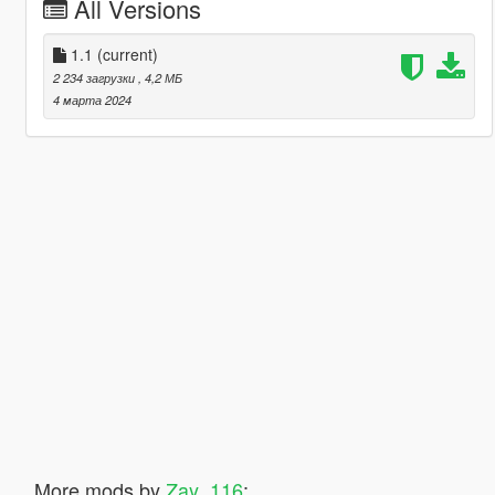
All Versions
1.1
(current)
2 234 загрузки
, 4,2 МБ
4 марта 2024
More mods by
Zay_116
: