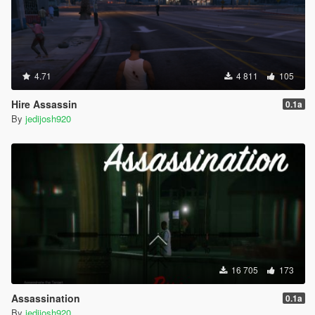
4.71
4 811
105
Hire Assassin
0.1a
By
jedijosh920
16 705
173
Assassination
0.1a
By
jedijosh920