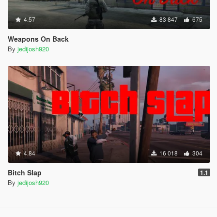
4.57
83 847
675
Weapons On Back
By
jedijosh920
4.84
16 018
304
Bitch Slap
1.1
By
jedijosh920