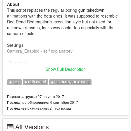
About
This script replaces the regular boring gun takedown
animations with the beta ones. It was supposed to resemble
Red Dead Redemption's execution style but not used for
unknown reasons, looks way cooler too especially with the
camera effects.
Settings
Camera_Enabled - self explanatory
Changelog
1.0
Show Full Description
- Initial Release
.NET
ГЕЙМПЛЭЙ
РЕКОМЕНДОВАННЫЕ
1.1
- Added setting to enable/disable camera effects.
27 августа 2017
Первая загрузка:
6 сентября 2017
Последнее обновление:
1.2
2 часа назад
Последнее скачивание:
- Fixed bug when disabling the camera would not let you
record on Rockstar Editor or move the mouse.
All Versions