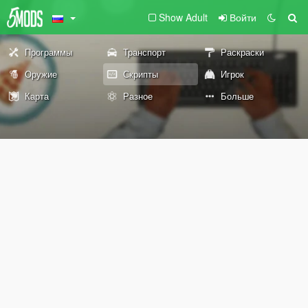
Show Adult
Войти
Программы
Транспорт
Раскраски
Оружие
Скрипты
Игрок
Карта
Разное
Больше