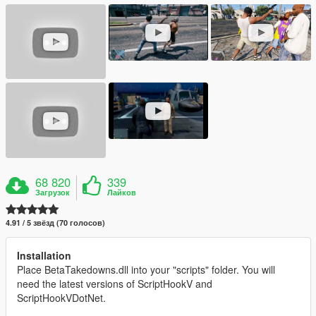
68 820
339
Загрузок
Лайков
4.91 / 5 звёзд (70 голосов)
Installation
Place BetaTakedowns.dll into your "scripts" folder. You will
need the latest versions of ScriptHookV and
ScriptHookVDotNet.