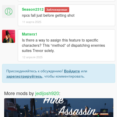
Season2312
Заблокирован
npcs fall just before getting shot
11 марта 2025
Matterx1
Is there a way to assign this feature to specific
characters? This “method” of dispatching enemies
suites Trevor solely.
12 апреля 2025
Присоединяйтесь к обсуждению!
Войдите
или
зарегистрируйтесь
, чтобы комментировать.
More mods by
jedijosh920
: