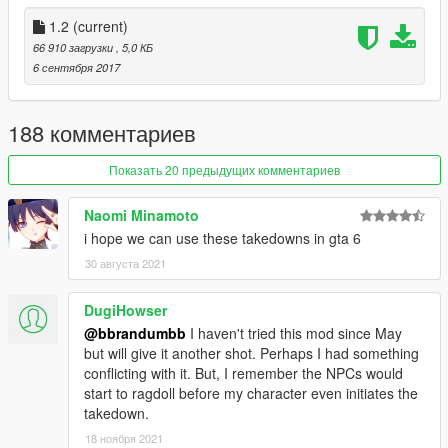
1.2
(current)
66 910 загрузки
, 5,0 КБ
6 сентября 2017
188 комментариев
Показать 20 предыдущих комментариев
Naomi Minamoto
i hope we can use these takedowns in gta 6
30 августа 2021
DugiHowser
@bbrandumbb
I haven't tried this mod since May
but will give it another shot. Perhaps I had something
conflicting with it. But, I remember the NPCs would
start to ragdoll before my character even initiates the
takedown.
18 ноября 2021