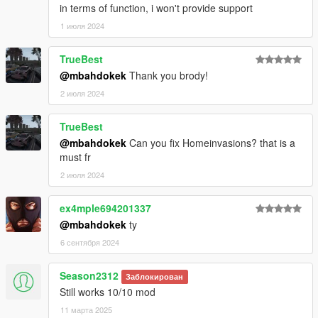
in terms of function, i won't provide support
1 июля 2024
TrueBest
@mbahdokek
Thank you brody!
2 июля 2024
TrueBest
@mbahdokek
Can you fix Homeinvasions? that is a
must fr
2 июля 2024
ex4mple694201337
@mbahdokek
ty
6 сентября 2024
Season2312
Заблокирован
Still works 10/10 mod
11 марта 2025