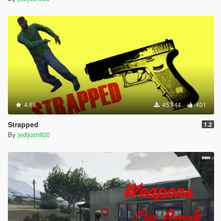
4.68
45 644
401
Strapped
1.2
By
jedijosh920