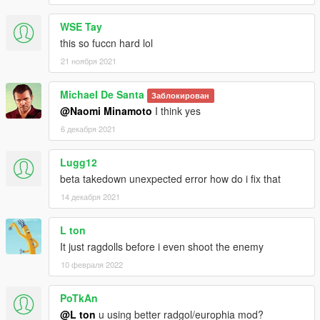
WSE Tay
this so fuccn hard lol
21 ноября 2021
MichaeI De Santa
Заблокирован
@Naomi Minamoto
I think yes
6 декабря 2021
Lugg12
beta takedown unexpected error how do i fix that
14 декабря 2021
L ton
It just ragdolls before i even shoot the enemy
10 февраля 2022
PoTkAn
@L ton
u using better radgol/europhia mod?