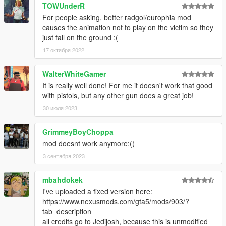
TOWUnderR
For people asking, better radgol/europhia mod
causes the animation not to play on the victim so they
just fall on the ground :(
17 октября 2022
WalterWhiteGamer
It is really well done! For me it doesn't work that good
with pistols, but any other gun does a great job!
30 июля 2023
GrimmeyBoyChoppa
mod doesnt work anymore:((
3 сентября 2023
mbahdokek
I've uploaded a fixed version here:
https://www.nexusmods.com/gta5/mods/903/?
tab=description
all credits go to Jedijosh, because this is unmodified