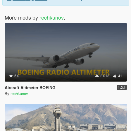
More mods by
rechkunov
:
5.0
2 013
41
Aircraft Altimeter BOEING
1.2.1
By
rechkunov