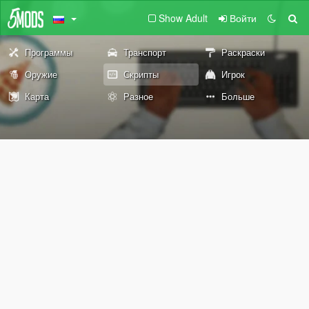
Show Adult
Войти
Программы
Транспорт
Раскраски
Оружие
Скрипты
Игрок
Карта
Разное
Больше