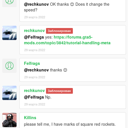
@rechkunov
OK thanks 😊 Does it change the
speed?
29 марта 2022
rechkunov
Заблокирован
@Felfrags
yes:
https://forums.gta5-
mods.com/topic/3842/tutorial-handling-meta
29 марта 2022
Felfrags
@rechkunov
thanks 😊
29 марта 2022
rechkunov
Заблокирован
@Felfrags
Np.
29 марта 2022
Killins
please tell me, I have marks of square red rockets.