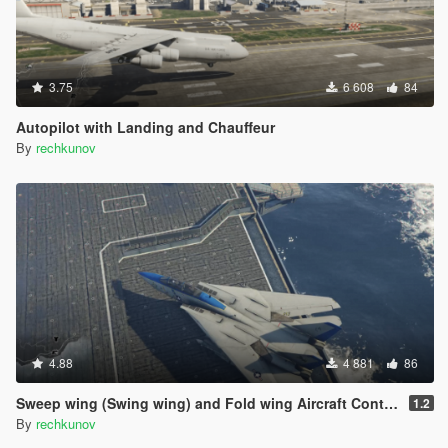
3.75
6 608
84
Autopilot with Landing and Chauffeur
By
rechkunov
4.88
4 881
86
Sweep wing (Swing wing) and Fold wing Aircraft Control
1.2
By
rechkunov