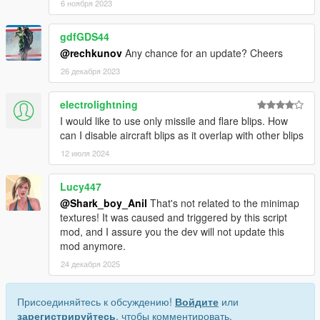
6 ноября 2023
gdfGDS44
@rechkunov
Any chance for an update? Cheers
26 декабря 2023
electrolightning
I would like to use only missile and flare blips. How
can I disable aircraft blips as it overlap with other blips
12 июля 2024
Lucy447
@Shark_boy_Anil
That's not related to the minimap
textures! It was caused and triggered by this script
mod, and I assure you the dev will not update this
mod anymore.
24 декабря 2025
Присоединяйтесь к обсуждению!
Войдите
или
зарегистрируйтесь
, чтобы комментировать.