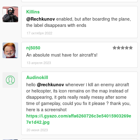
Killins
@Rechkunov
enabled, but after boarding the plane,
the label disappears with ends
17 октября 2022
nj5050
An absolute must have for aircraft's!
13 апреля 2023
Audinokill
hello
@rechkunov
whenever i kill an enemy aircraft
or helicopter, its icon remains on the map instead of
disappearing, it gets really really messy after some
time of gameplay, could you fix it please ? thank you,
here is a screenshot
https://i.gyazo.com/affa6260726c3e54015903269e
7e1d42.jpg
20 июня 2023