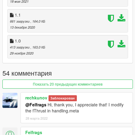
18 мая 2021
Originally this was a part of this mod: https://www.gta5-
1.1
mods.com/scripts/dogfight-local-war-zone
661 загрузки
, 164,0 КБ
13 декабря 2020
1.0
413 загрузки
, 163,0 КБ
29 ноября 2020
54 комментария
Показать 20 предыдущих комментариев
rechkunov
Заблокирован
@Felfrags
Hi, thank you, I appreciate that! I modify
the fThrust in handling.meta
28 марта 2022
Felfrags