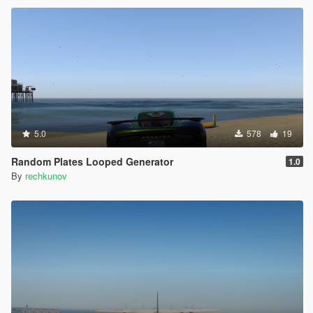
5.0
578
19
Random Plates Looped Generator
1.0
By
rechkunov