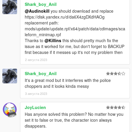
Shark_boy_Anil
@Audinokill
you should download and replace
https://disk.yandex.ru/d/da6X4zgDXdHAOg
replacement path:
mods/update/update.rpf/x64/patch/data/cdimages/sca
leform_minimap.rpf
Thanks to
@Killins
this should pretty much fix the
issue as it worked for me, but don't forget to BACKUP
first because if it messes up it's not my problem then
2 августа 2023
Shark_boy_Anil
It's a great mod but it interferes with the police
choppers and it looks kinda messy
3 августа 2023
JoyLucien
Has anyone solved this problem? No matter how you
set it to false or true, the character icon always
disappears.