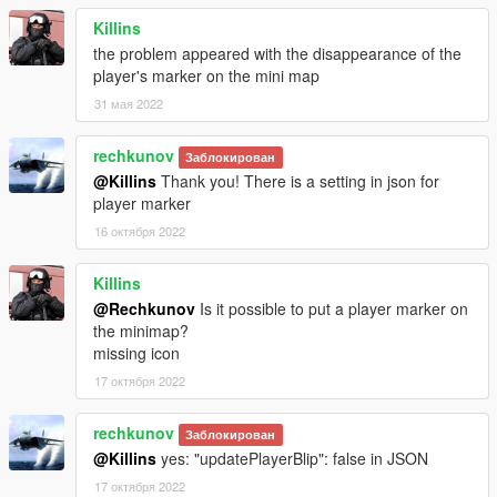
Killins
the problem appeared with the disappearance of the
player's marker on the mini map
31 мая 2022
rechkunov
Заблокирован
@Killins
Thank you! There is a setting in json for
player marker
16 октября 2022
Killins
@Rechkunov
Is it possible to put a player marker on
the minimap?
missing icon
17 октября 2022
rechkunov
Заблокирован
@Killins
yes: "updatePlayerBlip": false in JSON
17 октября 2022