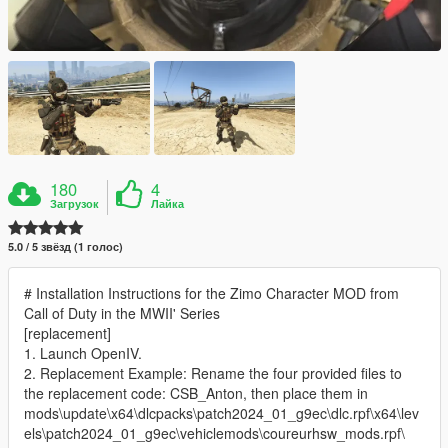
180
4
Загрузок
Лайка
5.0 / 5 звёзд (1 голос)
# Installation Instructions for the Zimo Character MOD from
Call of Duty in the MWII' Series
[replacement]
1. Launch OpenIV.
2. Replacement Example: Rename the four provided files to
the replacement code: CSB_Anton, then place them in
mods\update\x64\dlcpacks\patch2024_01_g9ec\dlc.rpf\x64\lev
els\patch2024_01_g9ec\vehiclemods\coureurhsw_mods.rpf\