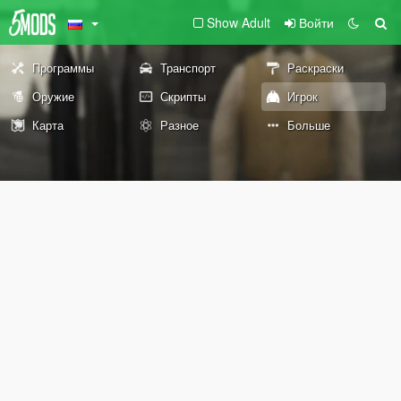
Show Adult
Войти
Программы
Транспорт
Раскраски
Оружие
Скрипты
Игрок
Карта
Разное
Больше