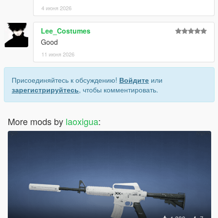
4 июня 2026
Lee_Costumes
Good
11 июня 2026
Присоединяйтесь к обсуждению!
Войдите
или
зарегистрируйтесь
, чтобы комментировать.
More mods by
laoxigua
: