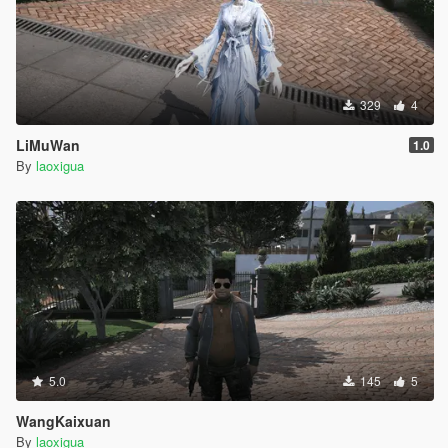
329
4
LiMuWan
1.0
By
laoxigua
5.0
145
5
WangKaixuan
By
laoxigua