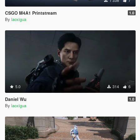
1 338
7
CSGO M4A1 Printstream
1.0
By
laoxigua
5.0
314
6
Daniel Wu
1.0
By
laoxigua