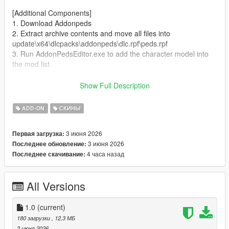
[Additional Components]
1. Download Addonpeds
2. Extract archive contents and move all files into
update\x64\dlcpacks\addonpeds\dlc.rpf\peds.rpf
3. Run AddonPedsEditor.exe to add the character model into
the mod list
Author and producer: laoxigua
Show Full Description
Note: - Please refrain from uploading this mod to other
ADD-ON
СКИНЫ
websites or repackaging it for paid sales. - This is my first self-
made mod, released completely free of charge. Minor bugs
3 июня 2026
Первая загрузка:
may exist, kindly take note before use.
3 июня 2026
Последнее обновление:
4 часа назад
Последнее скачивание:
All Versions
1.0
(current)
180 загрузки
, 12,3 МБ
3 июня 2026