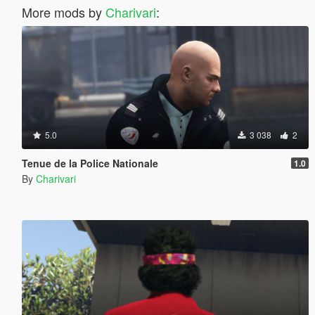
More mods by
Charivari
:
5.0
3 038
2
Tenue de la Police Nationale
1.0
By
Charivari