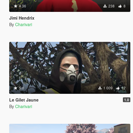
4.36
238
8
Jimi Hendrix
By
Charivari
5.0
1 009
12
Le Gilet Jaune
1.0
By
Charivari