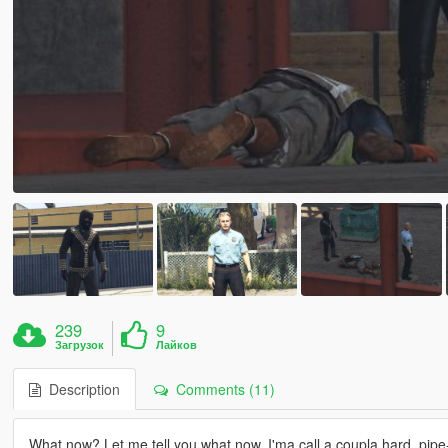
239
9
Загрузок
Лайков
Description
Comments (11)
What now? Let me tell you what now. I'ma call a coupla hard, pipe-h