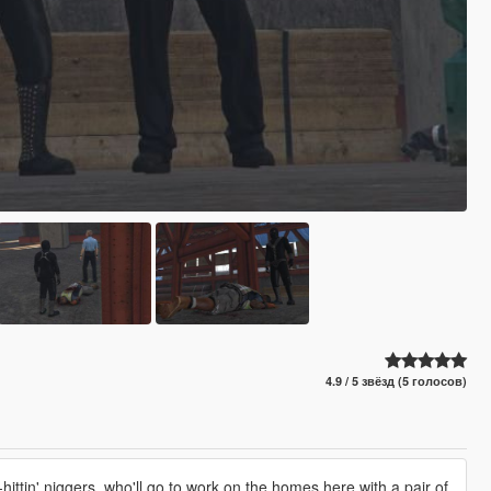
4.9 / 5 звёзд (5 голосов)
ittin' niggers, who'll go to work on the homes here with a pair of