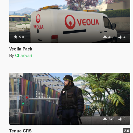
5.0
438
4
Veolia Pack
By
Charivari
749
2
Tenue CRS
2.0