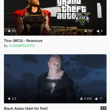
5.0
997
8
Thor (MCU) - Retexture
By
VLADIMPALER72
5.0
2 453
17
Black Adam [Add-On Ped]
1.1