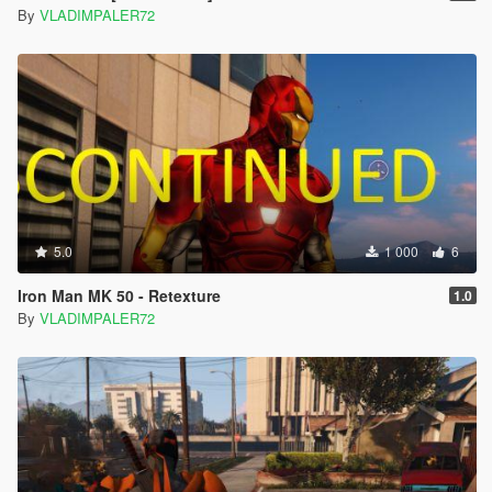
By
VLADIMPALER72
5.0
1 000
6
Iron Man MK 50 - Retexture
1.0
By
VLADIMPALER72