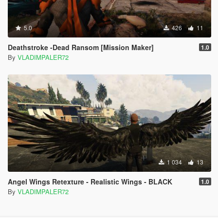
5.0
426
11
Deathstroke -Dead Ransom [Mission Maker]
1.0
By
VLADIMPALER72
1 034
13
Angel Wings Retexture - Realistic Wings - BLACK
1.0
By
VLADIMPALER72