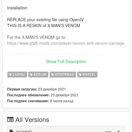
Installation:
REPLACE your existing file using OpenIV
THIS IS A RESKIN of X-MAN'S VENOM
For the X-MAN'S VENOM go to:
https://www.gta5-mods.com/player/venom-anti-venom-carnage
You MUST have the model first. Once installed in your
addonped Just replace Your moban.ytd with the New one.
Show Full Description
Skin art: icu2 PRODUCTIONS
СКИНЫ
ADD-ON
SPIDERMAN
MARVEL
DO NOT REUSE ARTWORK.
23 декабря 2021
Первая загрузка:
23 декабря 2021
Последнее обновление:
SPIDERMAN SKIN:
8 часов назад
Последнее скачивание:
https://www.gta5-mods.com/player/spiderman-homecoming-
retexture
All Versions
(current)