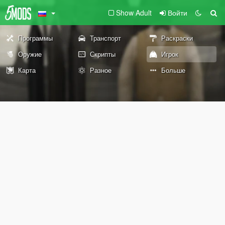
Show Adult
Войти
Программы
Транспорт
Раскраски
Оружие
Скрипты
Игрок
Карта
Разное
Больше