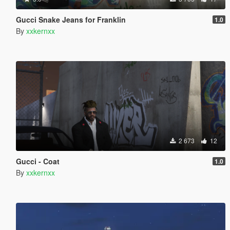
Gucci Snake Jeans for Franklin
1.0
By
xxkernxx
2 673
12
Gucci - Coat
1.0
By
xxkernxx