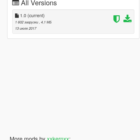
All Versions
1.0
(current)
1 602 загрузки
, 4,1 МБ
13 июля 2017
More mods by
xxkernxx
: