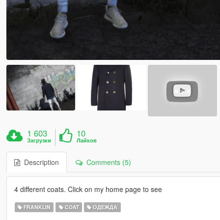
1 603
10
Загрузки
Лайков
Description
Comments (5)
4 different coats. Click on my home page to see
FRANKLIN
COAT
ОДЕЖДА