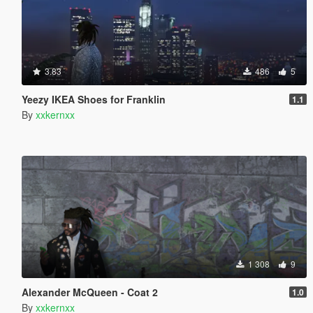
3.83
486
5
Yeezy IKEA Shoes for Franklin
1.1
By
xxkernxx
1 308
9
Alexander McQueen - Coat 2
1.0
By
xxkernxx