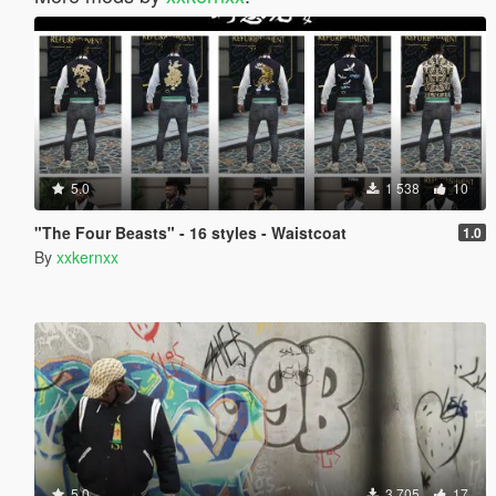
5.0
1 538
10
"The Four Beasts" - 16 styles - Waistcoat
1.0
By
xxkernxx
5.0
3 705
17