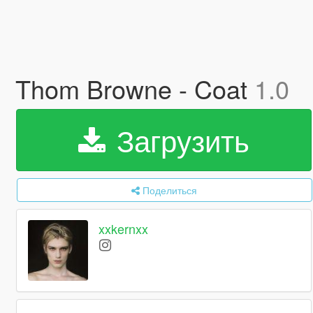
Thom Browne - Coat
1.0
Загрузить
Поделиться
xxkernxx