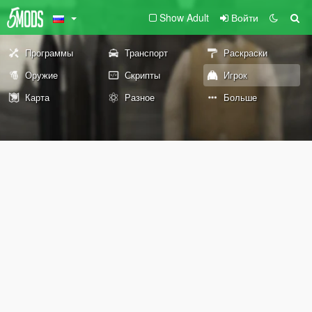
Show Adult
Войти
Программы
Транспорт
Раскраски
Оружие
Скрипты
Игрок
Карта
Разное
Больше