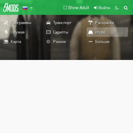
Show Adult
Войти
Программы
Транспорт
Раскраски
Оружие
Скрипты
Игрок
Карта
Разное
Больше