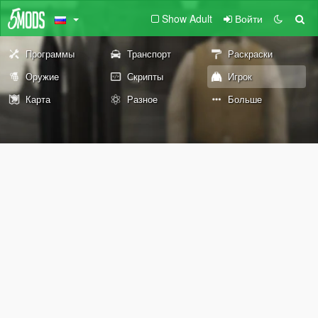
Show Adult
Войти
Программы
Транспорт
Раскраски
Оружие
Скрипты
Игрок
Карта
Разное
Больше