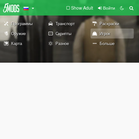
Show Adult
Войти
Программы
Транспорт
Раскраски
Оружие
Скрипты
Игрок
Карта
Разное
Больше