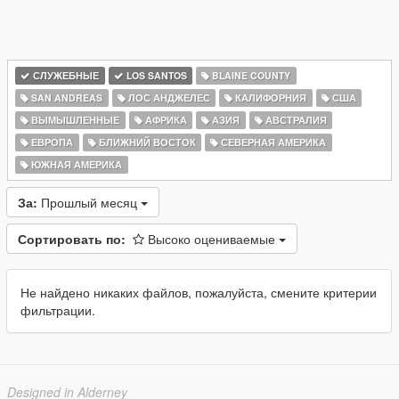
СЛУЖЕБНЫЕ
LOS SANTOS
BLAINE COUNTY
SAN ANDREAS
ЛОС АНДЖЕЛЕС
КАЛИФОРНИЯ
США
ВЫМЫШЛЕННЫЕ
АФРИКА
АЗИЯ
АВСТРАЛИЯ
ЕВРОПА
БЛИЖНИЙ ВОСТОК
СЕВЕРНАЯ АМЕРИКА
ЮЖНАЯ АМЕРИКА
За:
Прошлый месяц
Сортировать по:
Высоко оцениваемые
Не найдено никаких файлов, пожалуйста, смените критерии
фильтрации.
Designed in Alderney