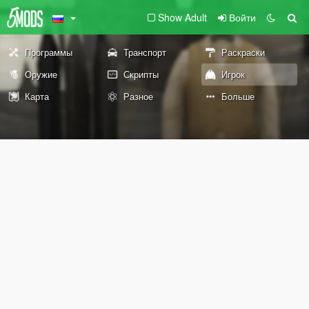
Show Adult
Войти
Программы
Транспорт
Раскраски
Оружие
Скрипты
Игрок
Карта
Разное
Больше