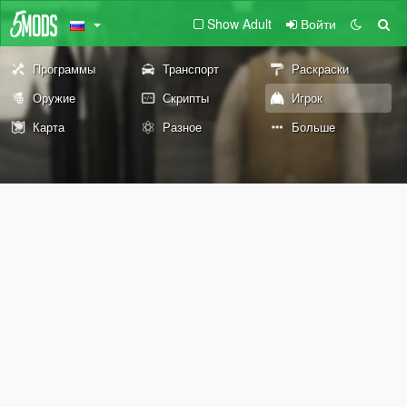
Show Adult
Войти
Программы
Транспорт
Раскраски
Оружие
Скрипты
Игрок
Карта
Разное
Больше