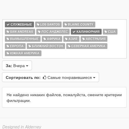
СЛУЖЕБНЫЕ
LOS SANTOS
BLAINE COUNTY
SAN ANDREAS
ЛОС АНДЖЕЛЕС
КАЛИФОРНИЯ
США
ВЫМЫШЛЕННЫЕ
АФРИКА
АЗИЯ
АВСТРАЛИЯ
ЕВРОПА
БЛИЖНИЙ ВОСТОК
СЕВЕРНАЯ АМЕРИКА
ЮЖНАЯ АМЕРИКА
За:
Вчера
Сортировать по:
Самые понравившиеся
Не найдено никаких файлов, пожалуйста, смените критерии
фильтрации.
Designed in Alderney