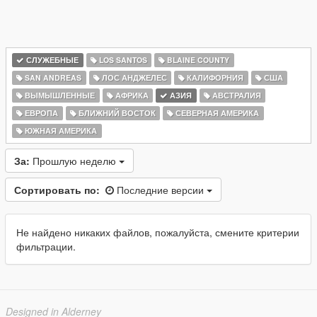
СЛУЖЕБНЫЕ
LOS SANTOS
BLAINE COUNTY
SAN ANDREAS
ЛОС АНДЖЕЛЕС
КАЛИФОРНИЯ
США
ВЫМЫШЛЕННЫЕ
АФРИКА
АЗИЯ
АВСТРАЛИЯ
ЕВРОПА
БЛИЖНИЙ ВОСТОК
СЕВЕРНАЯ АМЕРИКА
ЮЖНАЯ АМЕРИКА
За:
Прошлую неделю
Сортировать по:
Последние версии
Не найдено никаких файлов, пожалуйста, смените критерии
фильтрации.
Designed in Alderney