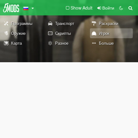
Show Adult
Войти
Программы
Транспорт
Раскраски
Оружие
Скрипты
Игрок
Карта
Разное
Больше