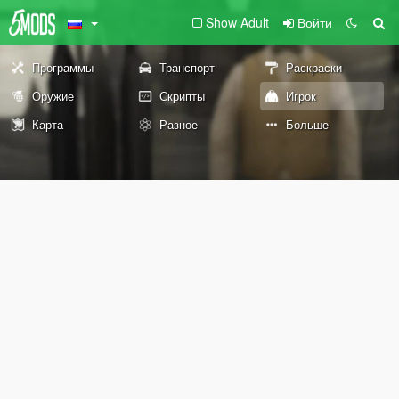
Show Adult
Войти
Программы
Транспорт
Раскраски
Оружие
Скрипты
Игрок
Карта
Разное
Больше