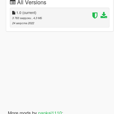
All Versions
1.0
(current)
3 763 загрузки
, 4,3 МБ
24 августа 2022
More mods by
pankaj1110
: