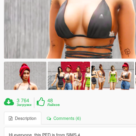
3 764
48
Загрузки
Лайков
Description
Comments (6)
Hi everyone, this PED is from SIMS 4.