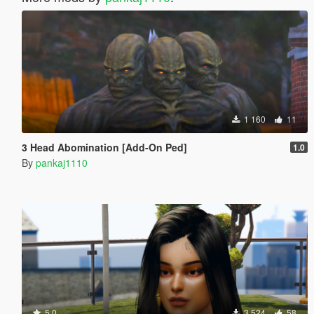
1 160
11
3 Head Abomination [Add-On Ped]
1.0
By
pankaj1110
5.0
3 524
58