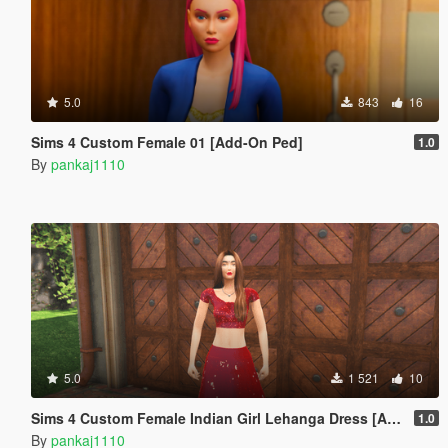
5.0
843
16
Sims 4 Custom Female 01 [Add-On Ped]
1.0
By
pankaj1110
5.0
1 521
10
Sims 4 Custom Female Indian Girl Lehanga Dress [Add-On Ped]
1.0
By
pankaj1110