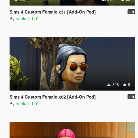
Sims 4 Custom Female x31 [Add-On Ped]
1.0
By
pankaj1110
328
9
Sims 4 Custom Female x02 [Add-On Ped]
1.0
By
pankaj1110