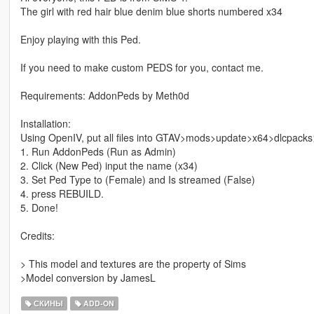
The girl with red hair blue denim blue shorts numbered x34
Enjoy playing with this Ped.
If you need to make custom PEDS for you, contact me.
Requirements: AddonPeds by Meth0d
Installation:
Using OpenIV, put all files into GTAV>mods>update>x64>dlcpack
1. Run AddonPeds (Run as Admin)
2. Click (New Ped) input the name (x34)
3. Set Ped Type to (Female) and Is streamed (False)
4. press REBUILD.
5. Done!
Credits:
> This model and textures are the property of Sims
>Model conversion by JamesL
СКИНЫ
ADD-ON