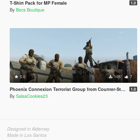
T-Shirt Pack for MP Female
1.0
By
Becs Boutique
5.0
105
7
Phoenix Connexion Terrorist Group from Counter-Strike: Global Offensive (Shattered Web + Broken Fang skins included)
1.0
By
SalsaCookies23
Designed in Alderney
Made in Los Santos