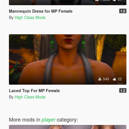
Mannequin Dress for MP Female
1.0
By
High Class Mods
549
22
Laced Top For MP Female
1.2
By
High Class Mods
More mods in
category:
player