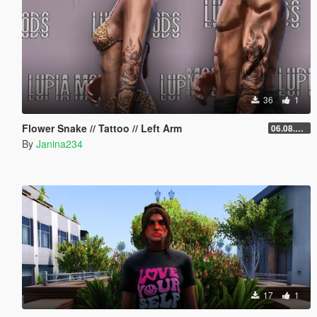
36
1
Flower Snake // Tattoo // Left Arm
06.08.2026
By
Janina234
17
1