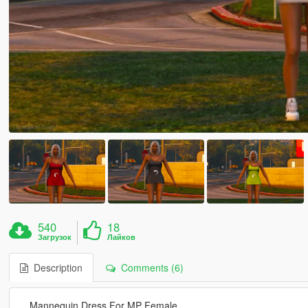
540
18
Загрузок
Лайков
Description
Comments (6)
﹒Mannequin Dress For MP Female