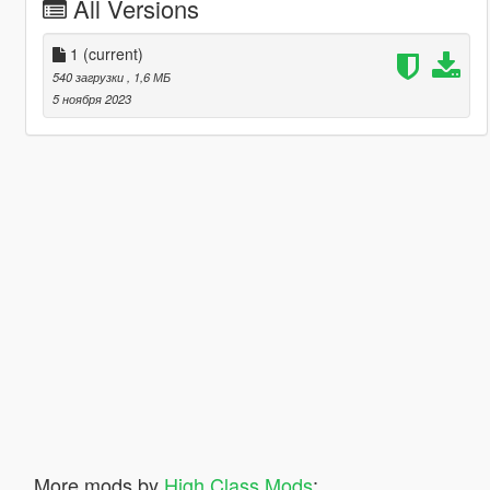
All Versions
1
(current)
540 загрузки
, 1,6 МБ
5 ноября 2023
More mods by
High Class Mods
: