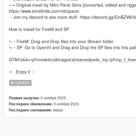
⟶ Original mesh by Nitro Panic Sims [converted, edited and rigg
https://www.simsfinds.com/nitropanic
・Join my discord to see more stuff : https://discord.gg/EmBZWb
How to install for FiveM and SP:
⤷・FiveM: Drag and Drop files into your Stream folder
⤷・SP: Go to OpenIV and Drag and Drop the SP files into this pat
GTAV\x64v.rpf\models\cdimages\streamedpeds_mp.rpf\mp_f_fr
✧ . Enjoy it ♡
ОДЕЖДА
5 ноября 2023
Первая загрузка:
5 ноября 2023
Последнее обновление:
вчера
Последнее скачивание: