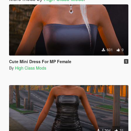
601
9
Cute Mini Dress For MP Female
1
By
High Class Mods
1 304
31