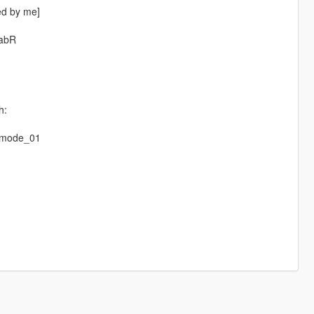
ed by me]
VabR
h:
eemode_01