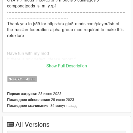
componetpeds_s_m_y.rpf
------------------------------------- ------------------------------------------
-----------------------------------------
Thank you to jr59 for https://ru.gta5-mods.com/player/fsb-of-
the-russian-federation-alpha-group mod required to make this
retexture
------------------------------------- ------------------------------------------
-----------------------------------------
Have fun with my mod
If there is any defect, please report.:)
------------------------------------- ------------------------------------------
Show Full Description
-----------------------------------------
СЛУЖЕБНЫЕ
28 июня 2023
Первая загрузка:
29 июня 2023
Последнее обновление:
35 минут назад
Последнее скачивание:
All Versions