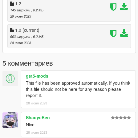
1.2
145 загрузки
, 6,2 МБ
29 июня 2023
1.0
(current)
903 загрузки
, 6,2 МБ
28 июня 2023
5 комментариев
gta5-mods
This file has been approved automatically. If you think
this file should not be here for any reason please
report it.
28 июня 2023
ShaoyeBen
Nice.
28 июня 2023