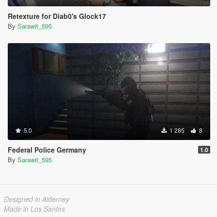
Retexture for Diab0's Glock17
By
Sarawit_595
5.0
1 285
8
Federal Police Germany
1.0
By
Sarawit_595
Designed in Alderney
Made in Los Santos