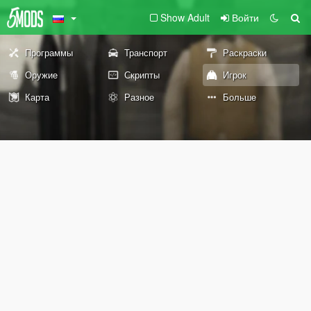
Show Adult
Войти
Программы
Транспорт
Раскраски
Оружие
Скрипты
Игрок
Карта
Разное
Больше