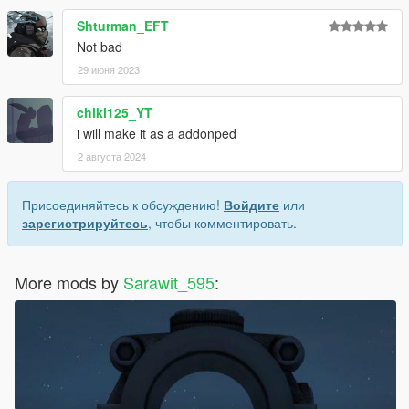
Shturman_EFT
Not bad
29 июня 2023
chiki125_YT
i will make it as a addonped
2 августа 2024
Присоединяйтесь к обсуждению!
Войдите
или
зарегистрируйтесь
, чтобы комментировать.
More mods by
Sarawit_595
: