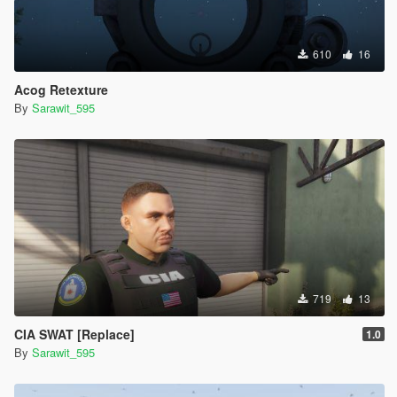
610
16
Acog Retexture
By
Sarawit_595
719
13
CIA SWAT [Replace]
1.0
By
Sarawit_595