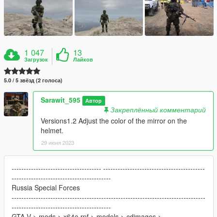
1 047
13
Загрузок
Лайков
5.0 / 5 звёзд (2 голоса)
Sarawit_595
Автор
Закреплённый комментарий
Versions1.2 Adjust the color of the mirror on the
helmet.
29 июня 2023
------------------------------------- ------------------------------------------
-----------------------------------------
Russia Special Forces
--------------------------------------------------------------------------------
-----------------------------------------
GTA V > mods > x64e.rpf > models > cdimages >