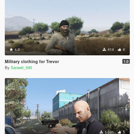
4.0
414
6
Military clothing for Trevor
1.0
By
Sarawit_595
1 591
5