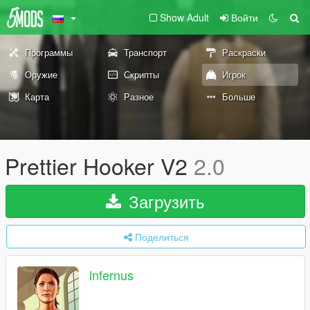
Show Adult
Войти
Программы
Транспорт
Раскраски
Оружие
Скрипты
Игрок
Карта
Разное
Больше
Prettier Hooker V2
2.0
Загрузить
Поделиться
lnfernus