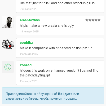
like that just for nikki and one other stripclub girl lol
7 января 2025
arashfox666
hi pls make a new ursala she is ugly
19 января 2025
couldbz
Make it compatible with enhanced edition plz ^.^
2 августа 2025
xo64ed
hi does this work on enhanced version? i cannot find
the patchday3ng.rpf
2 января 2026
Присоединяйтесь к обсуждению!
Войдите
или
зарегистрируйтесь
, чтобы комментировать.