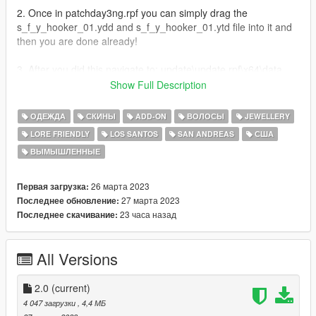
2. Once in patchday3ng.rpf you can simply drag the
s_f_y_hooker_01.ydd and s_f_y_hooker_01.ytd file into it and
then you are done already!
3. After you did this navigate to: update\update.rpf\x64\data
and drag the peds.ymt file into the data directory.
Show Full Description
I hope you enjoy this mod! UwU
ОДЕЖДА
СКИНЫ
ADD-ON
ВОЛОСЫ
JEWELLERY
LORE FRIENDLY
LOS SANTOS
SAN ANDREAS
США
ВЫМЫШЛЕННЫЕ
26 марта 2023
Первая загрузка:
27 марта 2023
Последнее обновление:
23 часа назад
Последнее скачивание:
All Versions
2.0
(current)
4 047 загрузки
, 4,4 МБ