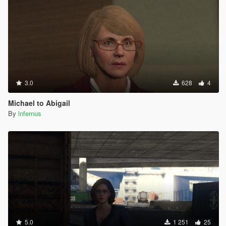
3.0
628
4
Michael to Abigail
By
lnfernus
5.0
1 251
25