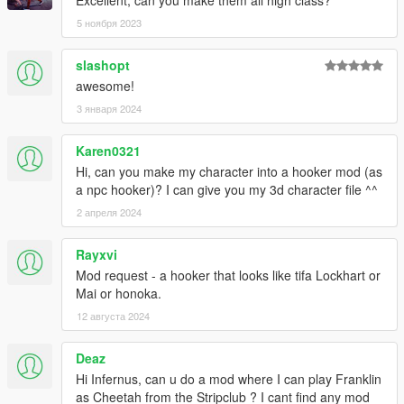
Excellent, can you make them all high class?
5 ноября 2023
slashopt
awesome!
3 января 2024
Karen0321
Hi, can you make my character into a hooker mod (as
a npc hooker)? I can give you my 3d character file ^^
2 апреля 2024
Rayxvi
Mod request - a hooker that looks like tifa Lockhart or
Mai or honoka.
12 августа 2024
Deaz
Hi Infernus, can u do a mod where I can play Franklin
as Cheetah from the Stripclub ? I cant find any mod