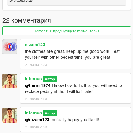
27 марта 2023
22 комментария
Показать 2 предыдущего комментария
nizami123
the clothes are great. keep up the good work. Test
yourself with other pedestrains. you are great
27 марта 2023
lnfernus
Автор
@Fenrir1974
I know how to fix this, you will need to
replace peds.ymt tho. I will fix it later
27 марта 2023
lnfernus
Автор
@nizami123
Im really happy you like it!
27 марта 2023