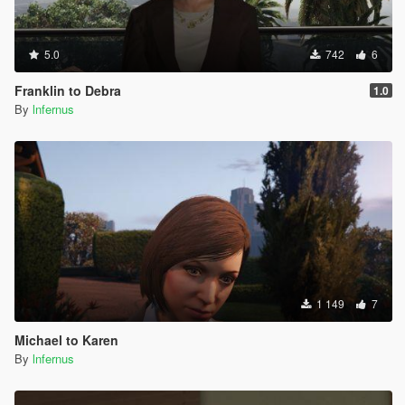
5.0
742
6
Franklin to Debra
1.0
By
lnfernus
1 149
7
Michael to Karen
By
lnfernus