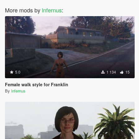
More mods by
lnfernus
:
5.0
1 134
15
Female walk style for Franklin
By
lnfernus