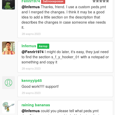
Fenrir1974
Заблокирован
@lnfernus
Thanks, friend. I use a custom peds.ymt
and I merged the changes. I think it may be a good
idea to add a little section on the description that
describes the changes in case someone else needs
it.
28 марта 2023
lnfernus
Автор
@Fenrir1974
I might do later, it's easy, they just need
to find the section s_f_y_hooker_01 with a notepad or
something and copy it
28 марта 2023
kennyyip65
Good work!!!!! support!
29 марта 2023
raining bananas
@lnfernus
could you please tell what peds.ymt