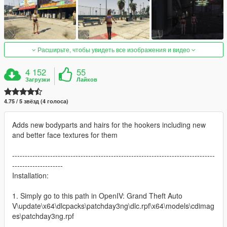
Расширьте, чтобы увидеть все изображения и видео
4 152
55
Загрузки
Лайков
4.75 / 5 звёзд (4 голоса)
Adds new bodyparts and hairs for the hookers including new
and better face textures for them
--------------------------------------------------------------------------------
--------------------
Installation:
1. Simply go to this path in OpenIV: Grand Theft Auto
V\update\x64\dlcpacks\patchday3ng\dlc.rpf\x64\models\cdimag
es\patchday3ng.rpf