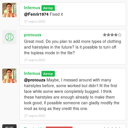
lnfernus
Автор
@Fenrir1974
Fixed it
27 марта 2023
protouzs
Great mod. Do you plan to add more types of clothing
and hairstyles in the future? Is it possible to turn off
the topless mode in the file?
27 марта 2023
lnfernus
Автор
@protouzs
Maybe, I messed around with many
hairstyles before, some worked but didn't fit the first
face while some were completely bugged. I think
these hairstyles are enough already to make them
look good, if possible someone can gladly modify the
mod as long as they credit this one.
27 марта 2023