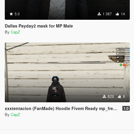
5.0
1 387
14
Dallas Payday2 mask for MP Male
By
CapZ
829
6
xxxtentacion (FanMade) Hoodie Fivem Ready mp_freemode
1.0
By
CapZ