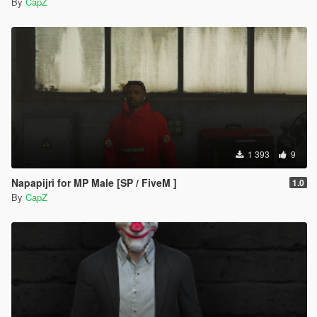
By
CapZ
1 393
9
Napapijri for MP Male [SP / FiveM ]
1.0
By
CapZ