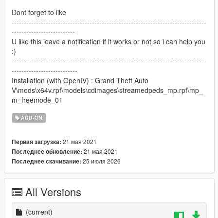
Dont forget to like
--------------------------------------------------------------------------------
--------------------------
U like this leave a notification if it works or not so i can help you
:)
--------------------------------------------------------------------------------
---------------------------
Installation (with OpenIV) : Grand Theft Auto
V\mods\x64v.rpf\models\cdimages\streamedpeds_mp.rpf\mp_
m_freemode_01
ADD-ON
21 мая 2021
Первая загрузка:
21 мая 2021
Последнее обновление:
25 июля 2026
Последнее скачивание:
All Versions
(current)