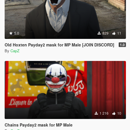
5.0
829
11
Old Hoxten Payday2 mask for MP Male [JOIN DISCORD]
1.0
By
CapZ
1 216
10
Chains Payday2 mask for MP Male