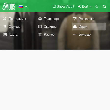
Show Adult
Войти
Программы
Транспорт
Раскраски
Оружие
Скрипты
Игрок
Карта
Разное
Больше