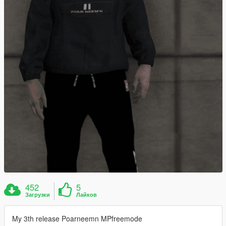
452
5
Загрузки
Лайков
My 3th release Poarneemn MPfreemode