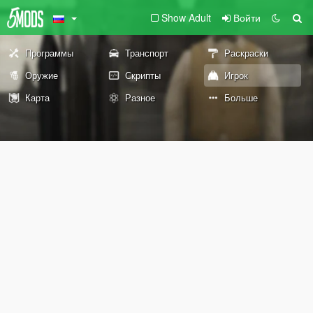
Show Adult
Войти
Программы
Транспорт
Раскраски
Оружие
Скрипты
Игрок
Карта
Разное
Больше