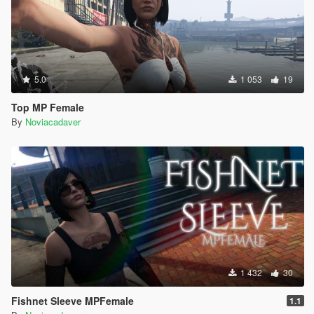
5.0
1 053
19
Top MP Female
By
Noviacadaver
1 432
30
Fishnet Sleeve MPFemale
1.1