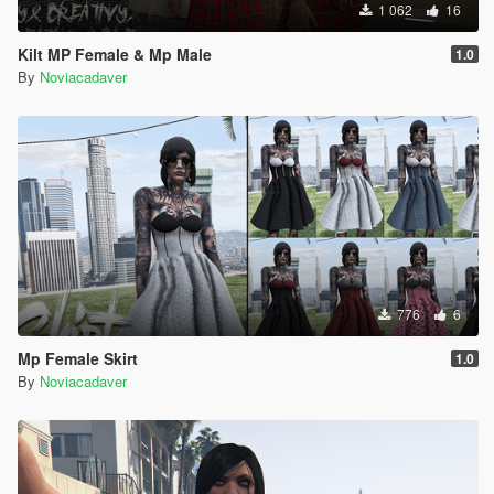
1 062
16
Kilt MP Female & Mp Male
1.0
By
Noviacadaver
776
6
Mp Female Skirt
1.0
By
Noviacadaver