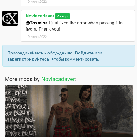
19 июля 2022
Noviacadaver
Автор
@Toxmina
I just fixed the error when passing it to
fivem. Thank you!
19 июля 2022
Присоединяйтесь к обсуждению!
Войдите
или
зарегистрируйтесь
, чтобы комментировать.
More mods by
Noviacadaver
: