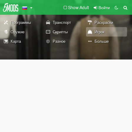
Show Adult
Войти
Программы
Транспорт
Раскраски
Оружие
Скрипты
Игрок
Карта
Разное
Больше