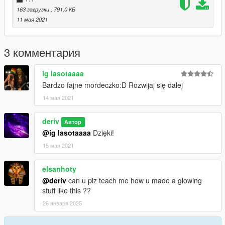
link to the model in "HowToInstall" file)
163 загрузки
, 791,0 КБ
11 мая 2021
3 комментария
ig lasotaaaa
Bardzo fajne mordeczko:D Rozwijaj się dalej
14 мая 2021
deriv
Автор
@ig lasotaaaa
Dzięki!
15 мая 2021
elsanhoty
@deriv
can u plz teach me how u made a glowing
stuff like this ??
26 января 2025