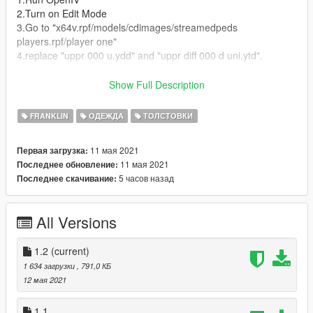
2.Turn on Edit Mode
3.Go to "x64v.rpf/models/cdimages/streamedpeds
players.rpf/player one"
4.replace "uppr 000 u.ydd" and "uppr diff 000 d uni.ytd".
[PL]
Show Full Description
1. Wlacz OpenIV
2. Wlacz Edit Mode
FRANKLIN
ОДЕЖДА
ТОЛСТОВКИ
3. Przejdz do "x64v.rpf/models/cdimages/streamedpeds
players.rpf/player one"
11 мая 2021
Первая загрузка:
4. Zamien "uppr 000 u.ydd" i "uppr diff 000 d uni.ytd".
11 мая 2021
Последнее обновление:
5 часов назад
Последнее скачивание:
Thanks for downloading!/Dzieki za zainstalowanie!
ig: @deriv99
All Versions
https://teamkaluch.pl
https://www.youtube.com/user/MrKamcioll
1.2
(current)
(Not my model, I only made the textures)
1 634 загрузки
, 791,0 КБ
12 мая 2021
changelog:
1.2 - I corrected the installation instructions (forgot to give the
1.1