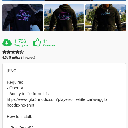
1 796
11
Загрузок
Лайков
4.5 / 5 звёзд (1 голос)
[ENG]
Required:
- OpenIV
- And .ydd file from this:
https://www.gta5-mods.com/player/off-white-caravaggio-
hoodie-no-shirt
How to install:
1.Run OpenIV