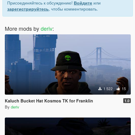
Присоединяйтесь к обсуждению!
Войдите
или
зарегистрируйтесь
, чтобы комментировать.
More mods by
deriv
:
1 522
15
Kaluch Bucket Hat Kosmos TK for Franklin
1.0
By
deriv