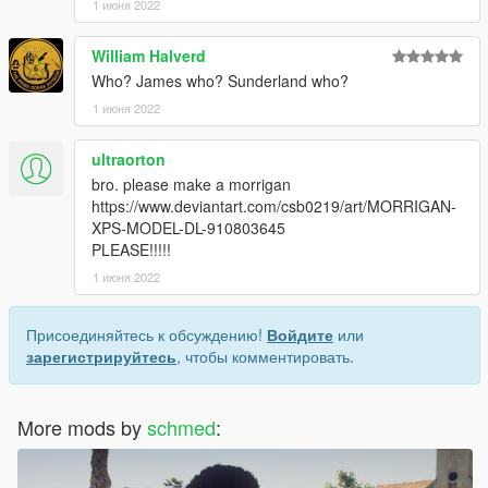
1 июня 2022
William Halverd
Who? James who? Sunderland who?
1 июня 2022
ultraorton
bro. please make a morrigan
https://www.deviantart.com/csb0219/art/MORRIGAN-
XPS-MODEL-DL-910803645
PLEASE!!!!!
1 июня 2022
Присоединяйтесь к обсуждению!
Войдите
или
зарегистрируйтесь
, чтобы комментировать.
More mods by
schmed
: