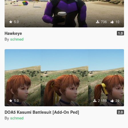
5.0
736
10
Hawkeye
1.0
By
schmed
5.0
2 159
39
DOA5 Kasumi Battlesuit [Add-On Ped]
2.0
By
schmed