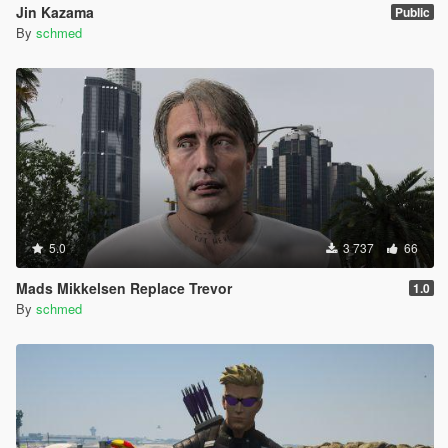
Jin Kazama
Public
By
schmed
5.0
3 737
66
Mads Mikkelsen Replace Trevor
1.0
By
schmed