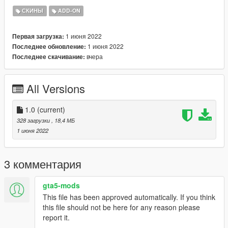
СКИНЫ
ADD-ON
Changelog:
1.0
- Initial Release
1 июня 2022
Первая загрузка:
1 июня 2022
Последнее обновление:
вчера
Последнее скачивание:
All Versions
1.0
(current)
328 загрузки
, 18,4 МБ
1 июня 2022
3 комментария
gta5-mods
This file has been approved automatically. If you think
this file should not be here for any reason please
report it.