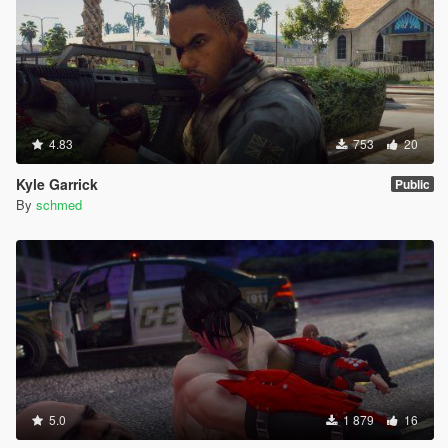
4.83
753
20
Kyle Garrick
Public
By
schmed
5.0
1 879
16