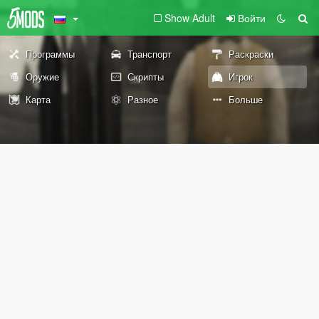
Show Adult
Войти
Программы
Транспорт
Раскраски
Оружие
Скрипты
Игрок
Карта
Разное
Больше