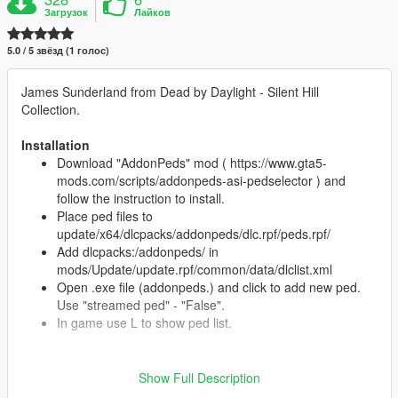
Загрузок
Лайков
5.0 / 5 звёзд (1 голос)
James Sunderland from Dead by Daylight - Silent Hill
Collection.
Installation
Download "AddonPeds" mod ( https://www.gta5-
mods.com/scripts/addonpeds-asi-pedselector ) and
follow the instruction to install.
Place ped files to
update/x64/dlcpacks/addonpeds/dlc.rpf/peds.rpf/
Add dlcpacks:/addonpeds/ in
mods/Update/update.rpf/common/data/dlclist.xml
Open .exe file (addonpeds.) and click to add new ped.
Use "streamed ped" - "False".
In game use L to show ped list.
Credits:
Show Full Description
Kabalstein