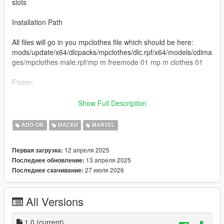
slots
Installation Path
All files will go in you mpclothes file which should be here:
mods/update/x64/dlcpacks/mpclothes/dlc.rpf/x64/models/cdima
ges/mpclothes male.rpf/mp m freemode 01 mp m clothes 01
Fivem:
For Classic Mask - Drag and drop nk classicironfistmask to
Show Full Description
your resources and start it from server.cfg
ADD-ON
МАСКИ
MARVEL
For Marverl Rivals - Drag and drop Mask nk mrironfistmask to
your resources and start it from server.cfg
12 апреля 2025
Первая загрузка:
13 апреля 2025
Последнее обновление:
For Both Masks - Drag and drop nk ironfistmask to your
27 июля 2026
Последнее скачивание:
resources and start it from server.cfg
==================================================
All Versions
===================
If you want custom Clothes for your FiveM server or for SP
1.0
(current)