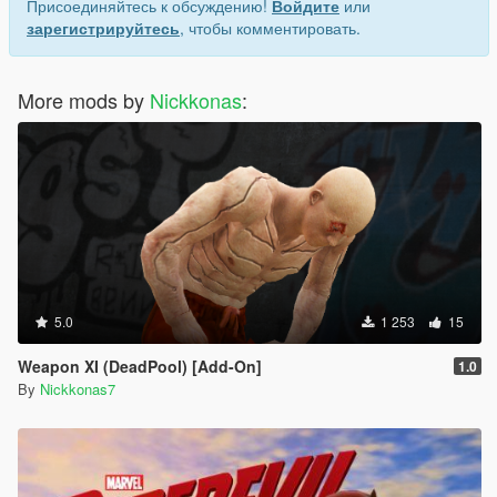
Присоединяйтесь к обсуждению!
Войдите
или
зарегистрируйтесь
, чтобы комментировать.
More mods by
Nickkonas
:
5.0
1 253
15
Weapon XI (DeadPool) [Add-On]
1.0
By
Nickkonas7