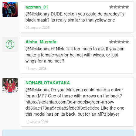
azzman_01
@Nickkonas DUDE reckon you could do daredevil's
black mask? its really similar to that yellow one
23 апреля 2025
Aisha_Mustafa
@Nickkonas Hi Nick, is it too much to ask if you can
make a female warrior helmet with wings, or just
wings for a helmet ?
16 июня 2025
NOHABLOTAKATAKA
@Nickkonas Do you think you could make a quiver
for an MP? One of those with arrows on the back?
https://sketchfab.com/3d-models/green-arrow-
d366ac473aa54c0a82fc8e3f3c3e9dee Like the one
this model has on its back, but for an MP3 player
12 марта 2026