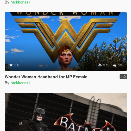
By
Nickkonas7
5.0
375
13
Wonder Woman Headband for MP Female
1.0
By
Nickkonas7