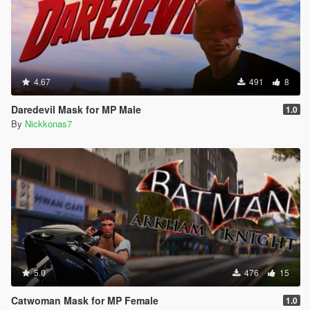
4.67
491
8
Daredevil Mask for MP Male
1.0
By
Nickkonas7
5.0
476
15
Catwoman Mask for MP Female
1.0