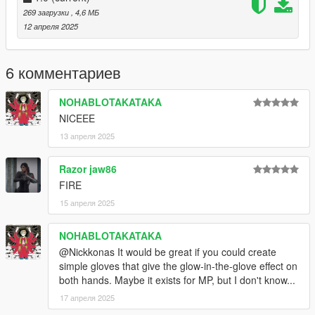
contact with me
269 загрузки
, 4,6 МБ
12 апреля 2025
Discord: Nickkonas
6 комментариев
NOHABLOTAKATAKA
NICEEE
13 апреля 2025
Razor jaw86
FIRE
15 апреля 2025
NOHABLOTAKATAKA
@Nickkonas It would be great if you could create
simple gloves that give the glow-in-the-glove effect on
both hands. Maybe it exists for MP, but I don't know...
17 апреля 2025