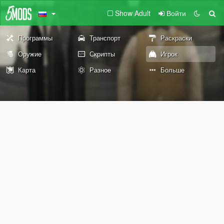
Show Adult
Войти
Программы
Транспорт
Раскраски
Оружие
Скрипты
Игрок
Карта
Разное
Больше