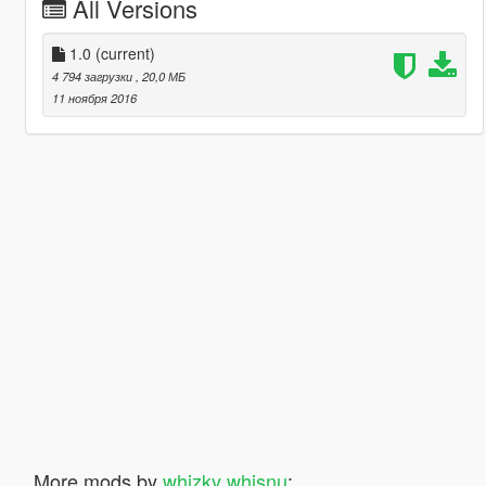
All Versions
1.0
(current)
4 794 загрузки
, 20,0 МБ
11 ноября 2016
More mods by
whizky whisnu
: