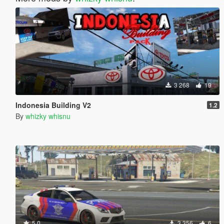
3 268
19
Indonesia Building V2
1.2
By
whizky whisnu
5.0
3 356
6