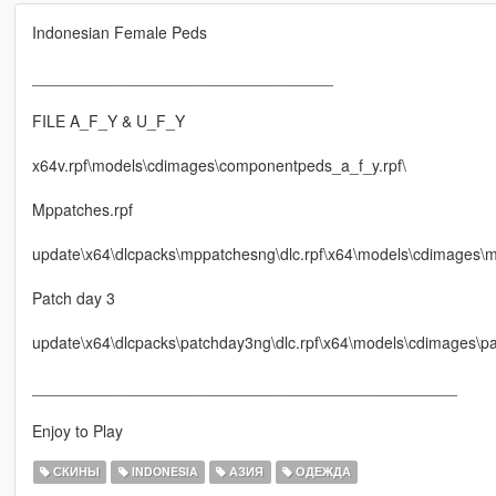
Indonesian Female Peds
__________________________________
FILE A_F_Y & U_F_Y
x64v.rpf\models\cdimages\componentpeds_a_f_y.rpf\
Mppatches.rpf
update\x64\dlcpacks\mppatchesng\dlc.rpf\x64\models\cdimages\m
Patch day 3
update\x64\dlcpacks\patchday3ng\dlc.rpf\x64\models\cdimages\pa
________________________________________________
Enjoy to Play
СКИНЫ
INDONESIA
АЗИЯ
ОДЕЖДА