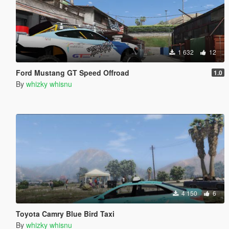
1 632
12
Ford Mustang GT Speed Offroad
1.0
By
whizky whisnu
4 150
6
Toyota Camry Blue Bird Taxi
By
whizky whisnu