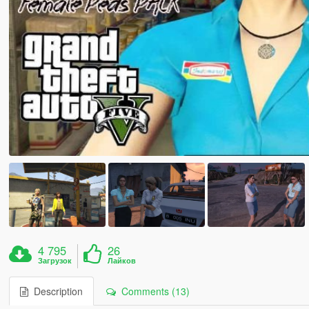
4 795
26
Загрузок
Лайков
Description
Comments (13)