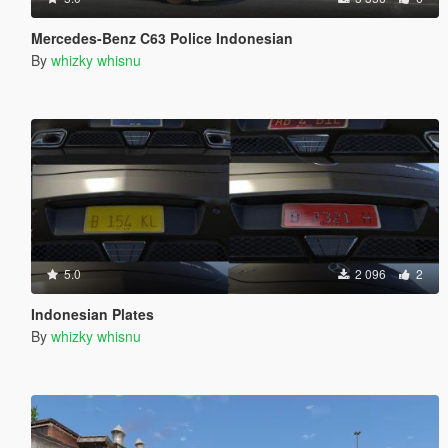
Mercedes-Benz C63 Police Indonesian
By
whizky whisnu
5.0
2 096
2
Indonesian Plates
By
whizky whisnu