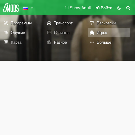
Show Adult
Войти
Программы
Транспорт
Раскраски
Оружие
Скрипты
Игрок
Карта
Разное
Больше