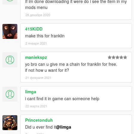
If im done downloading it were do i see the item in my
mods menu
28 декабря 2020
415KiDD
make this for franklin
2 января 2021
maniekspz
yo bro can u give me a chain for franklin for free.
if not how u want for it?
21 февраля 2021
limga
i cant find it in game can someone help
22 марта 2021
Princetonduh
Did u ever find it
@limga