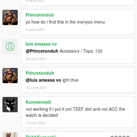
8 июля 2021
Princetonduh
yo how do i find this in the menyoo menu
8 июля 2021
luis amassa vo
@Princetonduh
Accessory / Tops: 132
28 июля 2021
Princetonduh
@luis amassa vo
ight thxs
30 июля 2021
Kurosenseii
not working if i put it ont TEEF slot and not ACC the
watch is decaled
15 мая 2022
RobbKurosaki