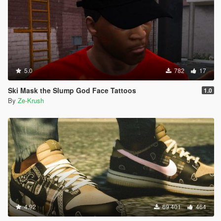
5.0
782
17
Ski Mask the Slump God Face Tattoos
1.0
By
Ze-Krush
4.92
69 401
464