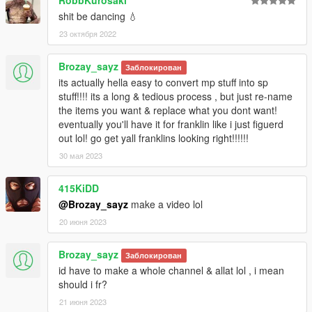
shit be dancing 💧
23 октября 2022
Brozay_sayz
Заблокирован
its actually hella easy to convert mp stuff into sp
stuff!!!! its a long & tedious process , but just re-name
the items you want & replace what you dont want!
eventually you'll have it for franklin like i just figuerd
out lol! go get yall franklins looking right!!!!!!
30 мая 2023
415KiDD
@Brozay_sayz
make a video lol
20 июня 2023
Brozay_sayz
Заблокирован
id have to make a whole channel & allat lol , i mean
should i fr?
21 июня 2023