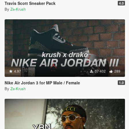
Travis Scott Sneaker Pack
4.0
By
Ze-Krush
4.97
37 402
289
Nike Air Jordan 3 for MP Male / Female
1.0
By
Ze-Krush