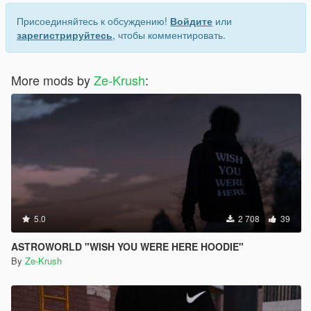
Присоединяйтесь к обсуждению!
Войдите
или
зарегистрируйтесь
, чтобы комментировать.
More mods by
Ze-Krush
:
5.0
2 708
39
ASTROWORLD "WISH YOU WERE HERE HOODIE"
By
Ze-Krush