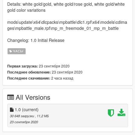
Details: white gold/gold, white gold/rose gold, white gold/white
gold color variations
mods\update\x64\dlcpacks\mpbattle\dlc1.rpf\x64\models\cdima
ges\mpbattle_male.rpf\mp_m_freemode_01_mp_m_battle
Changelog: 1.0 Initial Release
ЧАСЫ
23 сентября 2020
Первая загрузка:
23 сентября 2020
Последнее обновление:
2 часа назад
Последнее скачивание:
All Versions
1.0
(current)
30 648 загрузки
, 11,2 МБ
23 сентября 2020