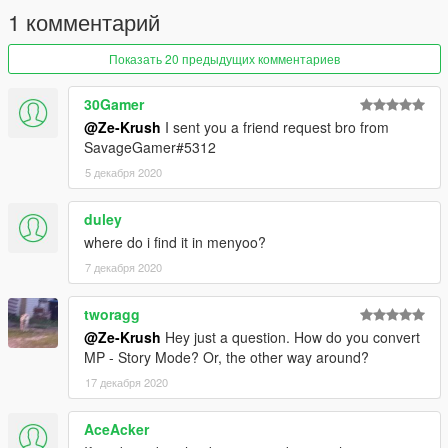
1 комментарий
Показать 20 предыдущих комментариев
30Gamer
@Ze-Krush
I sent you a friend request bro from
SavageGamer#5312
5 декабря 2020
duley
where do i find it in menyoo?
7 декабря 2020
tworagg
@Ze-Krush
Hey just a question. How do you convert
MP - Story Mode? Or, the other way around?
17 декабря 2020
AceAcker