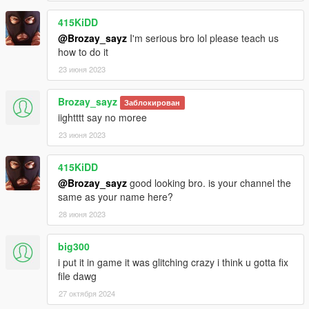
415KiDD
@Brozay_sayz
I'm serious bro lol please teach us
how to do it
23 июня 2023
Brozay_sayz
Заблокирован
iightttt say no moree
23 июня 2023
415KiDD
@Brozay_sayz
good looking bro. is your channel the
same as your name here?
28 июня 2023
big300
i put it in game it was glitching crazy i think u gotta fix
file dawg
27 октября 2024