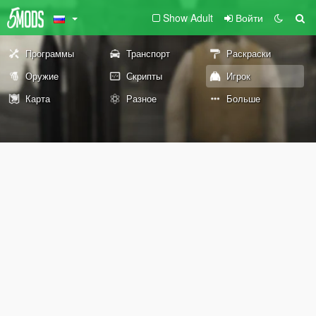
Show Adult
Войти
Программы
Транспорт
Раскраски
Оружие
Скрипты
Игрок
Карта
Разное
Больше