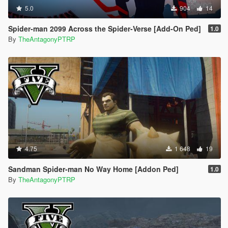
5.0
904
14
Spider-man 2099 Across the Spider-Verse [Add-On Ped]
1.0
By
TheAntagonyPTRP
4.75
1 648
19
Sandman Spider-man No Way Home [Addon Ped]
1.0
By
TheAntagonyPTRP