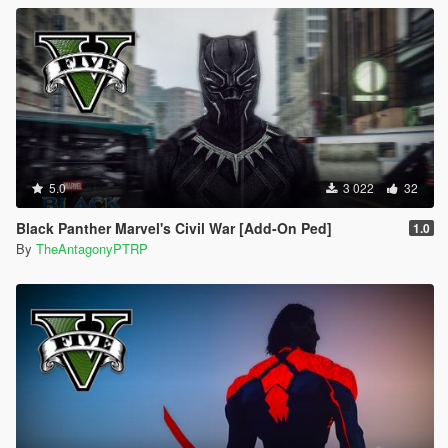
5.0
3 022
32
Black Panther Marvel's Civil War [Add-On Ped]
1.0
By
TheAntagonyPTRP