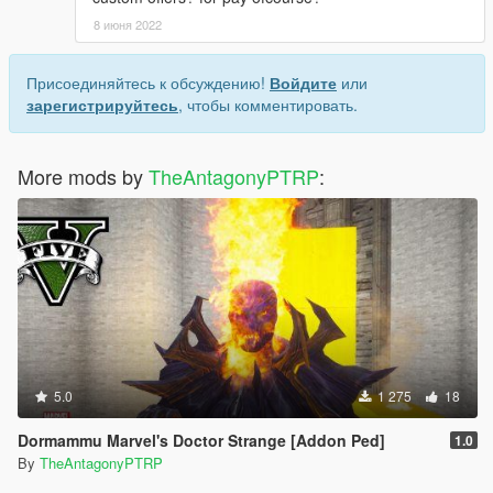
8 июня 2022
Присоединяйтесь к обсуждению!
Войдите
или
зарегистрируйтесь
, чтобы комментировать.
More mods by
TheAntagonyPTRP
:
5.0
1 275
18
Dormammu Marvel's Doctor Strange [Addon Ped]
1.0
By
TheAntagonyPTRP