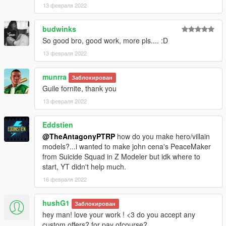
13 февраля 2022
budwinks
So good bro, good work, more pls.... :D
13 февраля 2022
munrra
Заблокирован
Guile fornite, thank you
13 февраля 2022
Eddstien
@TheAntagonyPTRP
how do you make hero/villain
models?...i wanted to make john cena's PeaceMaker
from Suicide Squad in Z Modeler but idk where to
start, YT didn't help much.
16 февраля 2022
hushG1
Заблокирован
hey man! love your work ! <3 do you accept any
custom offers? for pay ofcourse?