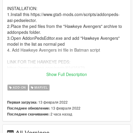
INSTALLATION:
1.Install this https://www.gta5-mods.com/scripts/addonpeds-
asi-pedselector.
2.Place the ped files from the "Hawkeye Avengers" archive to
addonpeds folder.
3.Open AddonPedsEditor.exe and add "Hawkeye Avengers"
model in the list as normal ped
4. Add Hawkeye Avengers ini file in Batman script
LINK FOR THE HAWKEYE PEDS:
https://www.patreon.com/posts/62435879
Show Full Description
Give credits when used in streaming videos! Thank you!
ADD-ON
MARVEL
13 февраля 2022
Первая загрузка:
13 февраля 2022
Последнее обновление:
2 часа назад
Последнее скачивание:
All Versions