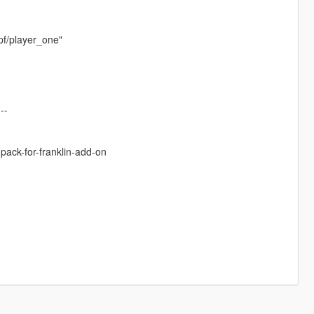
pf/player_one"
---
pack-for-franklin-add-on