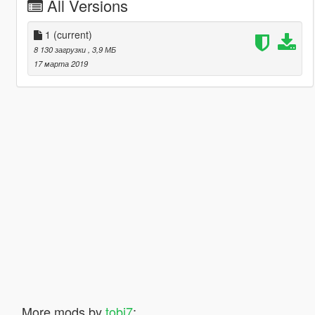
All Versions
1
(current)
8 130 загрузки
, 3,9 МБ
17 марта 2019
More mods by
tobi7
: