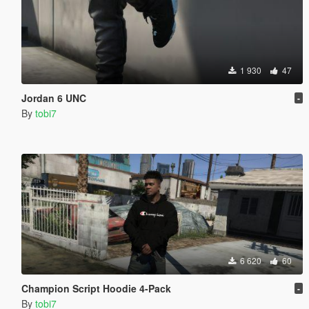
1 930
47
Jordan 6 UNC
-
By
tobi7
6 620
60
Champion Script Hoodie 4-Pack
-
By
tobi7