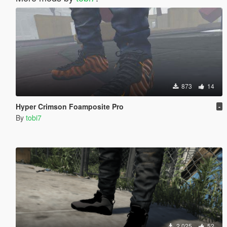
873
14
Hyper Crimson Foamposite Pro
-
By
tobi7
2 025
52