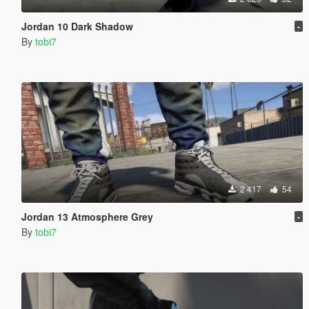
Jordan 10 Dark Shadow
-
By
tobi7
2 417
54
Jordan 13 Atmosphere Grey
-
By
tobi7