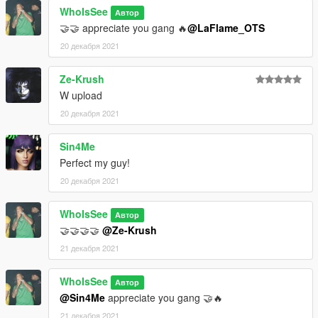
WhoIsSee
Автор
🤝🤝 appreciate you gang 🔥
@LaFlame_OTS
20 декабря 2021
Ze-Krush
W upload
20 декабря 2021
Sin4Me
Perfect my guy!
20 декабря 2021
WhoIsSee
Автор
🤝🤝🤝🤝
@Ze-Krush
21 декабря 2021
WhoIsSee
Автор
@Sin4Me
appreciate you gang 🤝🔥
21 декабря 2021