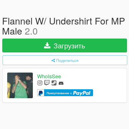
Flannel W/ Undershirt For MP
Male
2.0
Загрузить
Поделиться
WhoIsSee
Пожертвование с