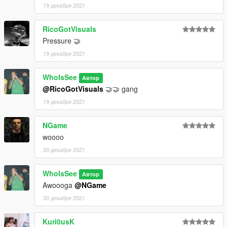
19 декабря 2021
RicoGotVisuals
Pressure 🤝
19 декабря 2021
WhoIsSee
Автор
@RicoGotVisuals
🤝🤝 gang
19 декабря 2021
NGame
woooo
20 декабря 2021
WhoIsSee
Автор
Awoooga
@NGame
20 декабря 2021
Kuri0usK