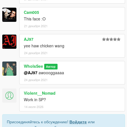
Cam005
This face :O
21 декабря 2021
AJ97
yee haw chicken wang
24 декабря 2021
WhoIsSee
Автор
@AJ97
awoooggaaaa
24 декабря 2021
Violent__Nomad
Work in SP?
14 июля 2026
Присоединяйтесь к обсуждению!
Войдите
или