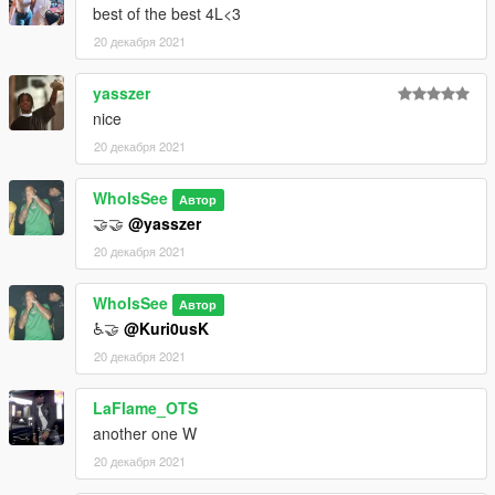
best of the best 4L<3
20 декабря 2021
yasszer
nice
20 декабря 2021
WhoIsSee
Автор
🤝🤝
@yasszer
20 декабря 2021
WhoIsSee
Автор
♿️🤝
@Kuri0usK
20 декабря 2021
LaFlame_OTS
another one W
20 декабря 2021