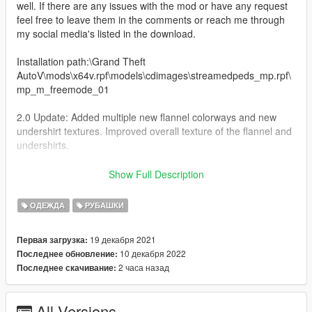
well. If there are any issues with the mod or have any request
feel free to leave them in the comments or reach me through
my social media's listed in the download.
Installation path:\Grand Theft
AutoV\mods\x64v.rpf\models\cdimages\streamedpeds_mp.rpf\
mp_m_freemode_01
2.0 Update: Added multiple new flannel colorways and new
undershirt textures. Improved overall texture of the flannel and
undershirts.
Thanks for downloading my mod, stay tuned for more creations
Show Full Description
in the future .
ОДЕЖДА
РУБАШКИ
19 декабря 2021
Первая загрузка:
10 декабря 2022
Последнее обновление:
2 часа назад
Последнее скачивание:
All Versions