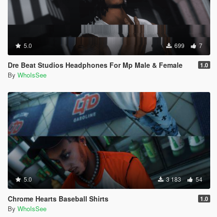
5.0
699
7
Dre Beat Studios Headphones For Mp Male & Female
1.0
By
WhoIsSee
5.0
3 183
54
Chrome Hearts Baseball Shirts
1.0
By
WhoIsSee