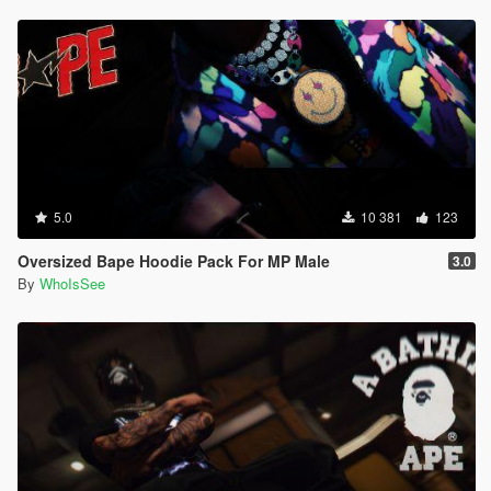
5.0
10 381
123
Oversized Bape Hoodie Pack For MP Male
3.0
By
WhoIsSee