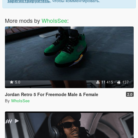
зарегистрируйтесь
, чтобы комментировать.
More mods by
WhoIsSee
:
5.0
11 415
137
Jordan Retro 5 For Freemode Male & Female
2.0
By
WhoIsSee