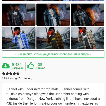
Расширьте, чтобы увидеть все изображения и видео
9 435
108
Загрузок
Лайков
5.0 / 5 звёзд (7 голосов)
Flannel with undershirt for mp male. Flannel comes with
multiple colorways alongwith the undershirt coming with
textures from Danger New York clothing line. I have inckuded a
PSD inside the file for making your own undershirt textures as