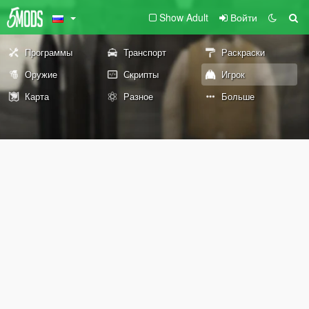
Show Adult
Войти
Программы
Транспорт
Раскраски
Оружие
Скрипты
Игрок
Карта
Разное
Больше