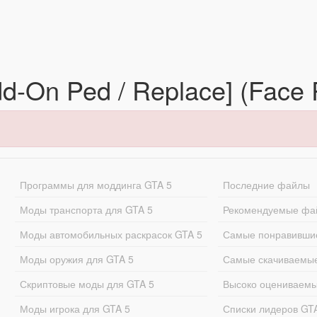
[Add-On Ped / Replace] (Face
Программы для моддинга GTA 5
Последние файлы
Моды транспорта для GTA 5
Рекомендуемые фа
Моды автомобильных раскрасок GTA 5
Самые понравивши
Моды оружия для GTA 5
Самые скачиваемы
Скриптовые моды для GTA 5
Высоко оцениваем
Моды игрока для GTA 5
Списки лидеров GT