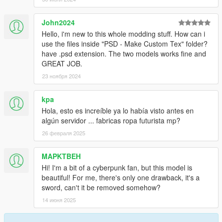
John2024
Hello, i'm new to this whole modding stuff. How can i
use the files inside "PSD - Make Custom Tex" folder?
have .psd extension. The two models works fine and
GREAT JOB.
23 ноября 2024
kpa
Hola, esto es increíble ya lo había visto antes en
algún servidor ... fabricas ropa futurista mp?
26 февраля 2025
MAPKTBEH
Hi! I'm a bit of a cyberpunk fan, but this model is
beautiful! For me, there's only one drawback, it's a
sword, can't it be removed somehow?
14 июня 2025