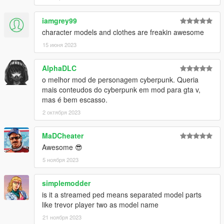
iamgrey99
character models and clothes are freakin awesome
15 июня 2023
AlphaDLC
o melhor mod de personagem cyberpunk. Queria
mais conteudos do cyberpunk em mod para gta v,
mas é bem escasso.
2 октября 2023
MaDCheater
Awesome 😎
5 ноября 2023
simplemodder
is it a streamed ped means separated model parts
like trevor player two as model name
21 ноября 2023