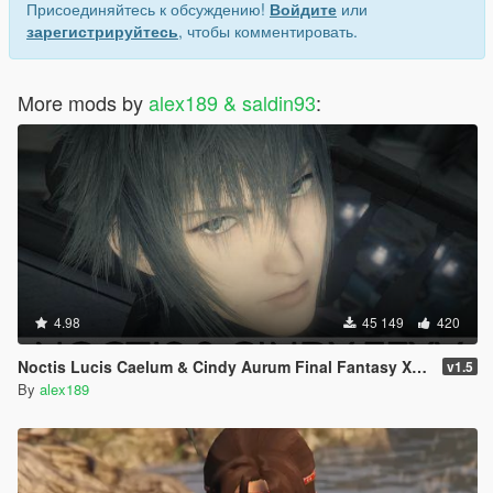
Присоединяйтесь к обсуждению!
Войдите
или
зарегистрируйтесь
, чтобы комментировать.
More mods by
alex189 & saldin93
:
4.98
45 149
420
Noctis Lucis Caelum & Cindy Aurum Final Fantasy XV [Add-on Ped | Replace]
v1.5
By
alex189