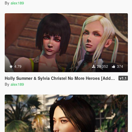
By
alex189
4.79
29 352
374
Holly Summer & Sylvia Christel No More Heroes [Add-On Ped | Replace]
v1.1
By
alex189