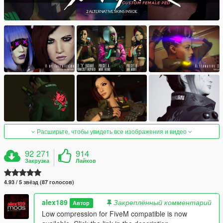
Расширьте, чтобы увидеть все изображения и видео
92 271
914
Закрузка
Лайков
4.93 / 5 звёзд (87 голосов)
alex189
Закреплённый комментарий
Автор
Low compression for FiveM compatible is now