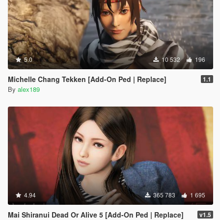
5.0
10 532
196
Michelle Chang Tekken [Add-On Ped | Replace]
1.1
By
alex189
4.94
365 783
1 695
Mai Shiranui Dead Or Alive 5 [Add-On Ped | Replace]
v1.5