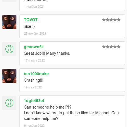
1 ноября 2021
Extra:
V - Cyberpunk 2077 by TheFriedturkey
Cyberpunk City by OlegTemple
TOVOT
cyberpunk.net
nice :)
28 ноября 2021
gmtown61
Great Job!!! Many thanks.
17 марта 2022
ten1000nuke
Crashing!!!!
19 мая 2022
1dgh453ef
Can someone help me!?!?!
I don't know where to put these files for Michael. Can
someone help me?
9 ноября 2022