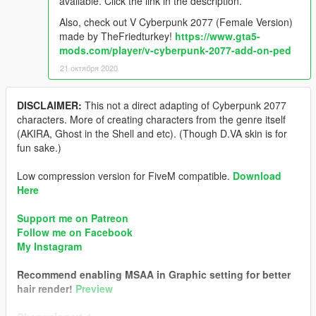
available. Click the link in the description.
Also, check out V Cyberpunk 2077 (Female Version)
made by TheFriedturkey!
https://www.gta5-
mods.com/player/v-cyberpunk-2077-add-on-ped
21 октября 2020
DISCLAIMER:
This not a direct adapting of Cyberpunk 2077
characters. More of creating characters from the genre itself
(AKIRA, Ghost in the Shell and etc). (Though D.VA skin is for
fun sake.)
Low compression version for FiveM compatible.
Download
Here
Support me on Patreon
Follow me on Facebook
My Instagram
Recommend enabling MSAA in Graphic setting for better
hair render!
Preview