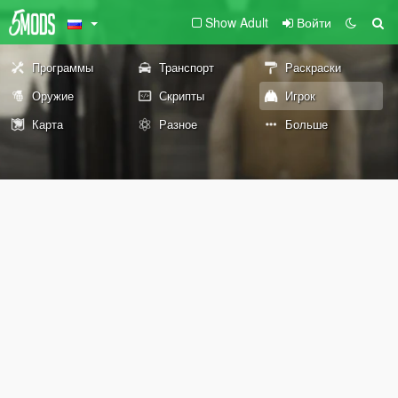
Show Adult
Войти
Программы
Транспорт
Раскраски
Оружие
Скрипты
Игрок
Карта
Разное
Больше