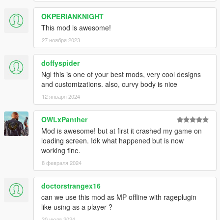
OKPERIANKNIGHT
This mod is awesome!
27 ноября 2023
doffyspider
Ngl this is one of your best mods, very cool designs
and customizations. also, curvy body is nice
12 января 2024
OWLxPanther
Mod is awesome! but at first it crashed my game on
loading screen. Idk what happened but is now
working fine.
8 февраля 2024
doctorstrangex16
can we use this mod as MP offline with rageplugin
like using as a player ?
30 июля 2024