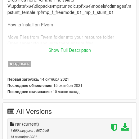
V\update\x64\dlcpacks\mpstunt\dlc.rpf\x64\models\cdimages\m
pstunt_female.rpf\mp_f_freemode_01_mp_f_stunt_01
How to install on Fivem
Move Files from Fivem folder into your resource folder
Open server.cfg and write there ensure files.
---------- -------------- ---------------- -------------------- -----------------
Show Full Description
------ ------------------------
For more help here is my discord -->
ОДЕЖДА
https://discord.gg/4TmNubvWab
14 октября 2021
Первая загрузка:
ENJOY :)
15 октября 2021
Последнее обновление:
10 часов назад
Последнее скачивание:
All Versions
rar
(current)
1 990 загрузки
, 887,0 КБ
14 октября 2021