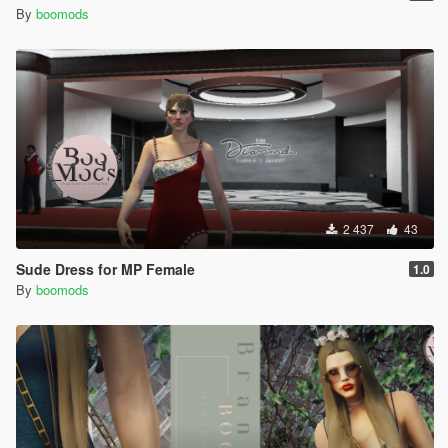
By
boomods
2 437
43
Sude Dress for MP Female
1.0
By
boomods