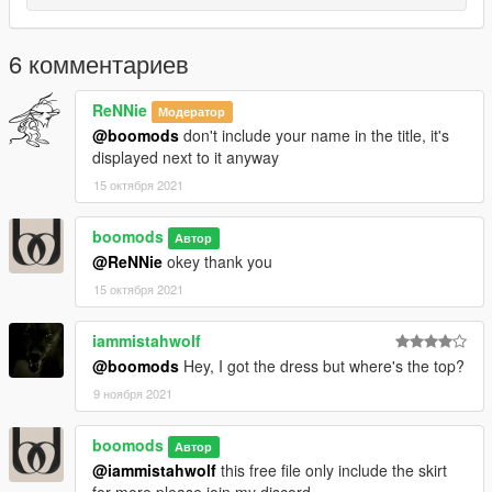
6 комментариев
ReNNie
Модератор
@boomods
don't include your name in the title, it's
displayed next to it anyway
15 октября 2021
boomods
Автор
@ReNNie
okey thank you
15 октября 2021
iammistahwolf
@boomods
Hey, I got the dress but where's the top?
9 ноября 2021
boomods
Автор
@iammistahwolf
this free file only include the skirt