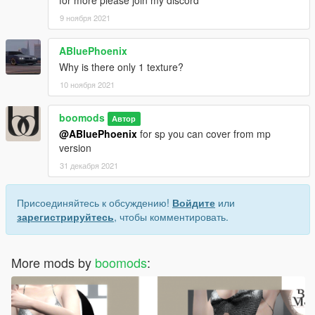
for more please join my discord
9 ноября 2021
ABluePhoenix
Why is there only 1 texture?
10 ноября 2021
boomods
Автор
@ABluePhoenix
for sp you can cover from mp
version
31 декабря 2021
Присоединяйтесь к обсуждению!
Войдите
или
зарегистрируйтесь
, чтобы комментировать.
More mods by
boomods
: