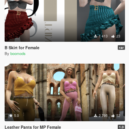
1 413
23
B Skirt for Female
rar
By
boomods
5.0
2 795
52
Leather Pants for MP Female
1.0