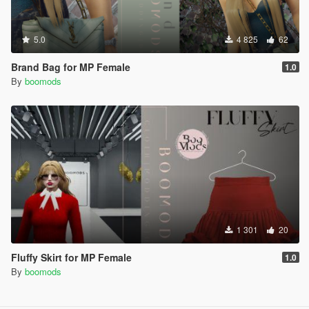
5.0
4 825
62
Brand Bag for MP Female
1.0
By
boomods
1 301
20
Fluffy Skirt for MP Female
1.0
By
boomods