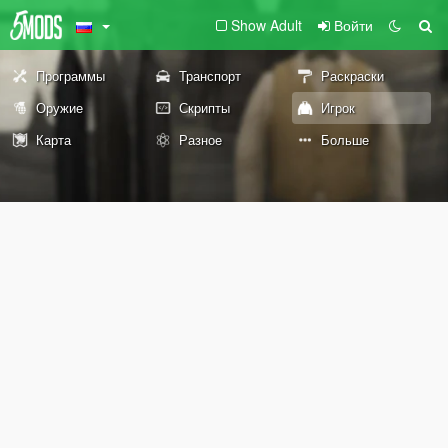
Show Adult
Войти
Программы
Транспорт
Раскраски
Оружие
Скрипты
Игрок
Карта
Разное
Больше