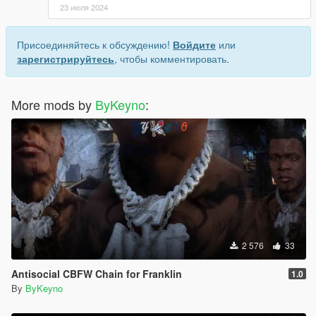
23 июля 2024
Присоединяйтесь к обсуждению!
Войдите
или
зарегистрируйтесь
, чтобы комментировать.
More mods by
ByKeyno
:
2 576
33
Antisocial CBFW Chain for Franklin
1.0
By
ByKeyno