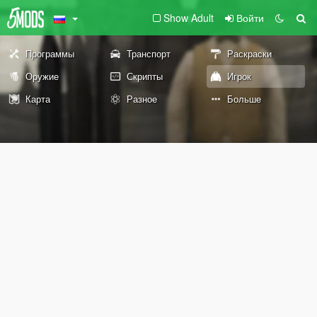
Show Adult
Войти
Программы
Транспорт
Раскраски
Оружие
Скрипты
Игрок
Карта
Разное
Больше