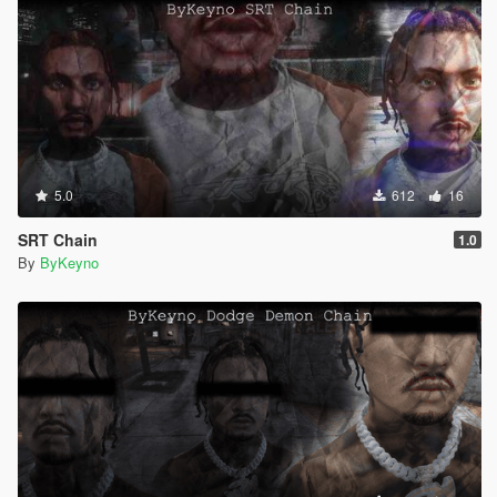
5.0
612
16
SRT Chain
1.0
By
ByKeyno