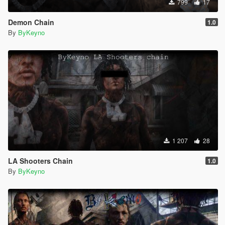
799
17
Demon Chain
1.0
By
ByKeyno
1 207
28
LA Shooters Chain
1.0
By
ByKeyno