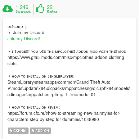
1 246
22
Загрузок
Лайка
ᴅɪꜱᴄᴏʀᴅ ↓
﹢ Join my Discord!
Join my Discord!
﹢ɪ ꜱᴜɢɢᴇꜱᴛ ʏᴏᴜ ᴜꜱᴇ ᴛʜᴇ ᴍᴘᴄʟᴏᴛʜᴇꜱ ᴀᴅᴅᴏɴ ᴍᴏᴅ ᴡɪᴛʜ ᴛʜɪꜱ ᴍᴏᴅ
https://www.gta5-mods.com/misc/mpclothes-addon-clothing-
slots
﹢ʜᴏᴡ ᴛᴏ ɪɴꜱᴛᴀʟʟ ᴏɴ ꜱɪɴɢʟᴇᴘʟᴀʏᴇʀ:
SteamLibrary\steamapps\common\Grand Theft Auto
V\mods\update\x64\dlcpacks\mppatchesng\dlc.rpf\x64\models\
cdimages\mppatches.rpf\mp_f_freemode_01
﹢ʜᴏᴡ ᴛᴏ ɪɴꜱᴛᴀʟʟ ᴏɴ ꜰɪᴠᴇᴍ:
https://forum.cfx.re/t/how-to-streaming-new-hairstyles-for-
characters-step-by-step-for-dummies/1048980
СКИНЫ
ADD-ON