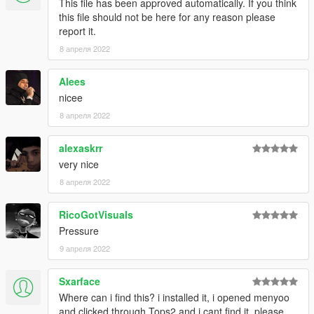
This file has been approved automatically. If you think
this file should not be here for any reason please
report it.
8 апреля 2022
Alees
nicee
8 апреля 2022
alexaskrr
very nice
8 апреля 2022
RicoGotVisuals
Pressure
9 апреля 2022
Sxarface
Where can i find this? i installed it, i opened menyoo
and clicked through Tops2 and i cant find it, please