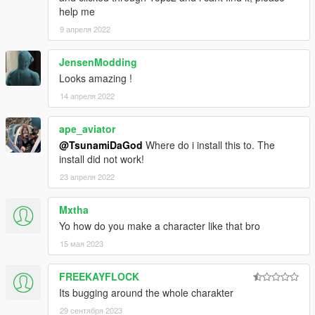
help me
9 апреля 2022
JensenModding
Looks amazing !
14 апреля 2022
ape_aviator
@TsunamiDaGod
Where do i install this to. The
install did not work!
23 апреля 2022
Mxtha
Yo how do you make a character like that bro
15 мая 2023
FREEKAYFLOCK
Its bugging around the whole charakter
29 сентября 2023