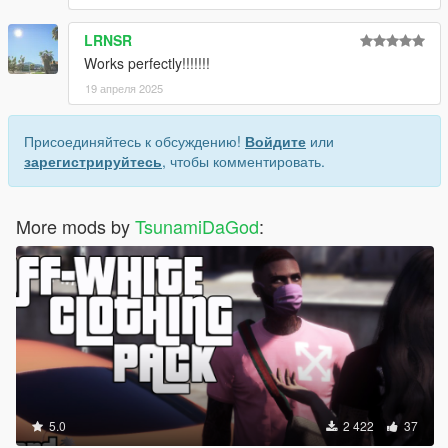
LRNSR
Works perfectly!!!!!!!
19 апреля 2025
Присоединяйтесь к обсуждению!
Войдите
или
зарегистрируйтесь
, чтобы комментировать.
More mods by
TsunamiDaGod
:
5.0
2 422
37