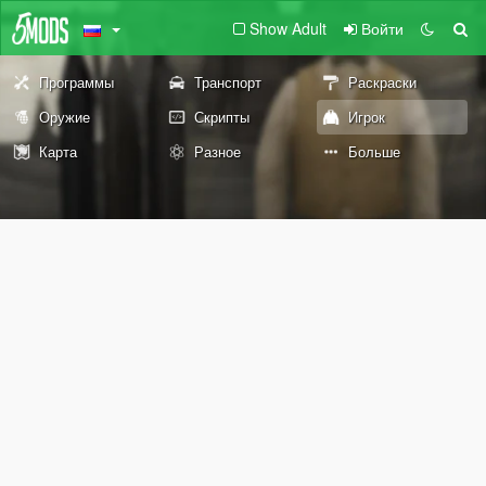
Show Adult
Войти
Программы
Транспорт
Раскраски
Оружие
Скрипты
Игрок
Карта
Разное
Больше