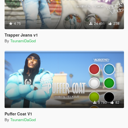
4.75
24 491
238
Trapper Jeans v1
By
TsunamiDaGod
5 780
82
Puffer Coat V1
By
TsunamiDaGod