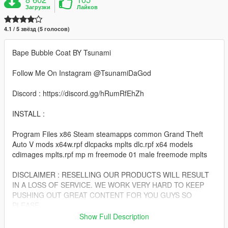
Загрузки
Лайков
4.1 / 5 звёзд (5 голосов)
Bape Bubble Coat BY Tsunami
Follow Me On Instagram @TsunamiDaGod
Discord : https://discord.gg/hRumRfEhZh
INSTALL :
Program Files x86 Steam steamapps common Grand Theft
Auto V mods x64w.rpf dlcpacks mplts dlc.rpf x64 models
cdimages mplts.rpf mp m freemode 01 male freemode mplts
DISCLAIMER : RESELLING OUR PRODUCTS WILL RESULT
IN A LOSS OF SERVICE. WE WORK VERY HARD TO KEEP
PUSHING OUT GREAT CONTENT FOR YOU GUYS SO
PLEASE
GIVE US THE RESPECT AND NOT RESELL OUR PRODUCTS
Show Full Description
!