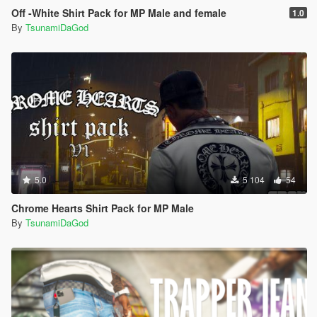
Off -White Shirt Pack for MP Male and female
1.0
By
TsunamiDaGod
5.0
5 104
54
Chrome Hearts Shirt Pack for MP Male
By
TsunamiDaGod