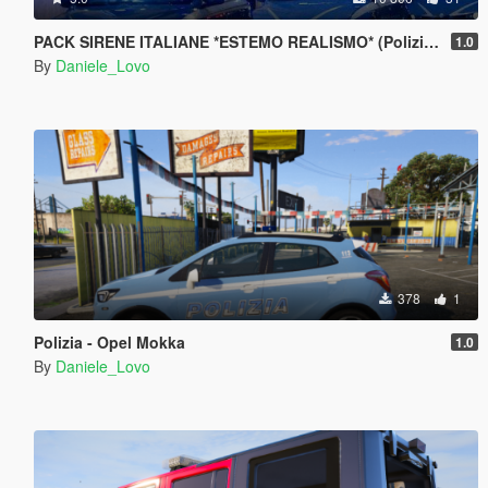
PACK SIRENE ITALIANE *ESTEMO REALISMO* (Polizia, Carabinieri; Ambulanza e Vigili del Fuoco)
1.0
By
Daniele_Lovo
378
1
Polizia - Opel Mokka
1.0
By
Daniele_Lovo