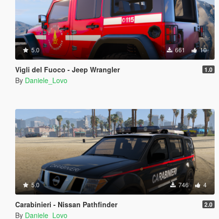
5.0
661
10
Vigli del Fuoco - Jeep Wrangler
1.0
By
Daniele_Lovo
5.0
746
4
Carabinieri - Nissan Pathfinder
2.0
By
Daniele_Lovo