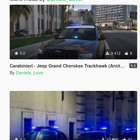
5.0
3 412
8
Carabinieri - Jeep Grand Cherokee Trackhawk (Antiterrorismo)
1.1
By
Daniele_Lovo
5.0
10 806
31