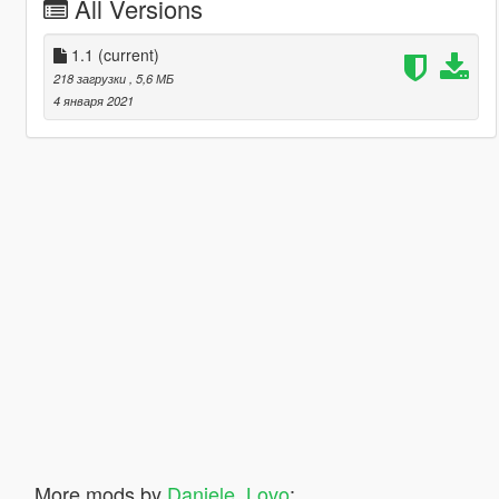
All Versions
1.1
(current)
218 загрузки
, 5,6 МБ
4 января 2021
More mods by
Daniele_Lovo
: